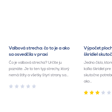
Valbová strecha: čo to je a ako
Výpočet ploch
sa osvedčila v praxi
škridiel skuto
Čo je valbová strecha? Určite ju
Jedno číslo, kto
poznáte. Je to ten typ strechy, ktorý
koľko škridiel pr
nemá štíty a všetky štyri strany sa…
skutočne potrebu
ako…