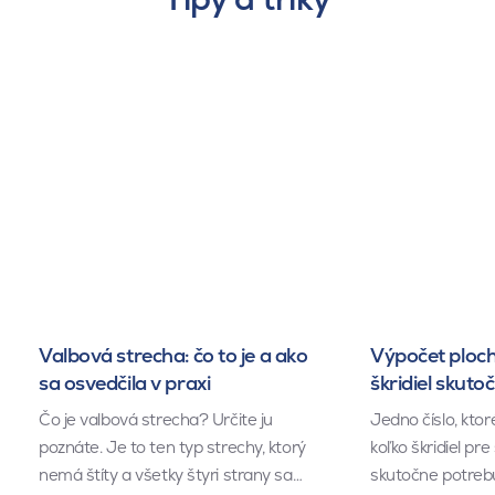
Valbová strecha: čo to je a ako
Výpočet ploch
sa osvedčila v praxi
škridiel skuto
Čo je valbová strecha? Určite ju
Jedno číslo, kto
poznáte. Je to ten typ strechy, ktorý
koľko škridiel pr
nemá štíty a všetky štyri strany sa…
skutočne potrebu