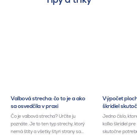
Valbová strecha: čo to je a ako
Výpočet ploch
sa osvedčila v praxi
škridiel skuto
Čo je valbová strecha? Určite ju
Jedno číslo, kto
poznáte. Je to ten typ strechy, ktorý
koľko škridiel pr
nemá štíty a všetky štyri strany sa…
skutočne potrebu