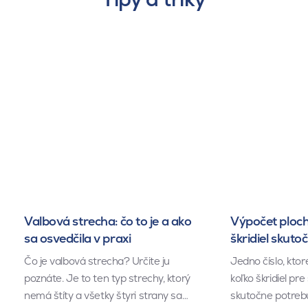
Valbová strecha: čo to je a ako
Výpočet ploch
sa osvedčila v praxi
škridiel skuto
Čo je valbová strecha? Určite ju
Jedno číslo, kto
poznáte. Je to ten typ strechy, ktorý
koľko škridiel pr
nemá štíty a všetky štyri strany sa…
skutočne potrebu