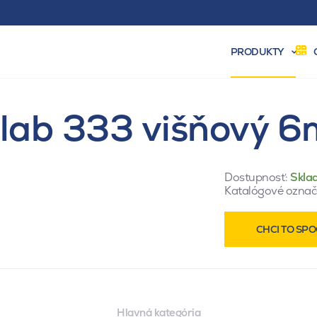
PRODUKTY
žlab 333 višňový 6
Dostupnosť:
Skla
Katalógové označ
CHCI TO SPO
Hlavná kategória