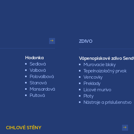
ZDIVO
Hodonka
Vápenopískové zdivo Send
Sedlová
Murovacie bloky
Valbová
Tepelnoizolačný prvok
Polovalbová
Vencovky
Stanová
Preklady
Mansardová
Lícové murivo
Pultová
Ploty
Nástroje a príslušenstvo
CIHLOVÉ STĚNY