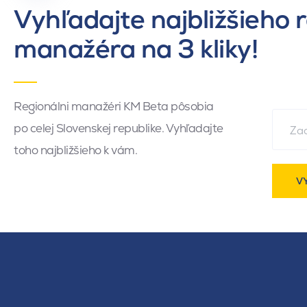
Vyhľadajte najbližšieho 
manažéra na 3 kliky!
Regionálni manažéri KM Beta pôsobia
po celej Slovenskej republike. Vyhľadajte
toho najbližšieho k vám.
V