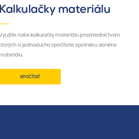
Kalkulačky materiálu
Využite naše kalkulačky materiálu prostredníctvom
ktorých si jednoducho spočítate spotrebu daného
materiálu.
SPOČÍTAŤ