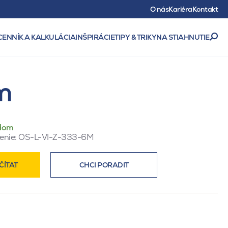
O nás
Kariéra
Kontakt
CENNÍK A KALKULÁCIA
INŠPIRÁCIE
TIPY & TRIKY
NA STIAHNUTIE
m
dom
enie:
OS-L-VI-Z-333-6M
ČÍTAT
CHCI PORADIT