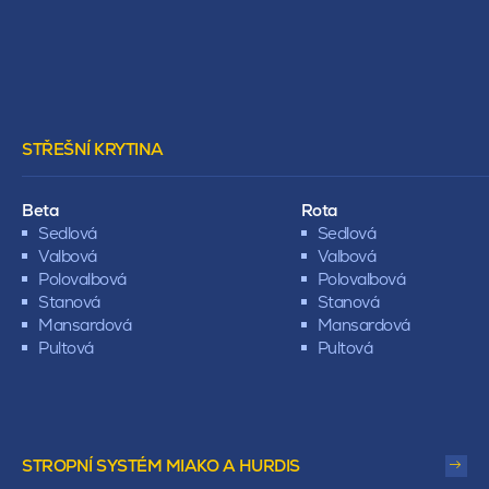
STŘEŠNÍ KRYTINA
Beta
Rota
Sedlová
Sedlová
Valbová
Valbová
Polovalbová
Polovalbová
Stanová
Stanová
Mansardová
Mansardová
Pultová
Pultová
STROPNÍ SYSTÉM MIAKO A HURDIS