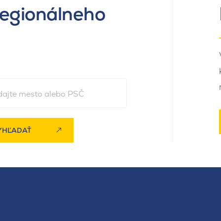
regionálneho
YHĽADAŤ