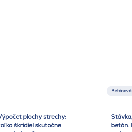
Betónová 
Výpočet plochy strechy:
Stávka,
koľko škridiel skutočne
betón.