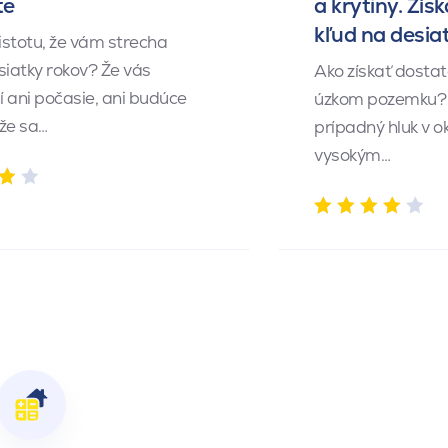
te
a krytiny. Získ
kľud na desia
istotu, že vám strecha
siatky rokov? Že vás
Ako získať dosta
 ani počasie, ani budúce
úzkom pozemku? 
 že sa…
prípadný hluk v o
vysokým…