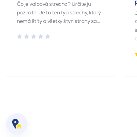
Čo je valbová strecha? Určite ju
poznáte. Je to ten typ strechy, ktorý
J
nemá štíty a všetky štyri strany sa…
k
s