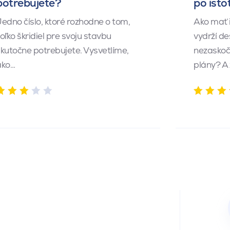
potrebujete?
po isto
edno číslo, ktoré rozhodne o tom,
Ako mať 
oľko škridiel pre svoju stavbu
vydrží de
kutočne potrebujete. Vysvetlíme,
nezaskočí
ako…
plány? A