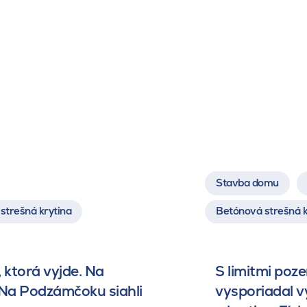
Stavba domu
strešná krytina
Betónová strešná k
 ktorá vyjde. Na
S limitmi poz
 Na Podzámčoku siahli
vysporiadal 