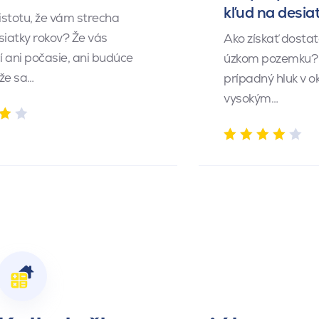
kľud na desia
istotu, že vám strecha
siatky rokov? Že vás
Ako získať dosta
 ani počasie, ani budúce
úzkom pozemku? 
 že sa…
prípadný hluk v o
vysokým…