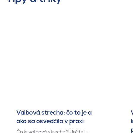
Valbová strecha: čo to je a
ako sa osvedčila v praxi
Čo je valbová strecha? Určite ju