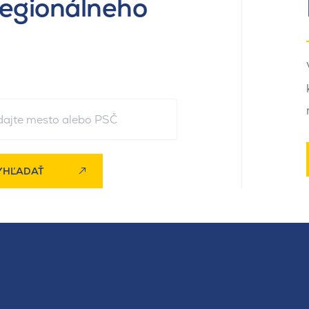
regionálneho
YHĽADAŤ