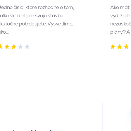
edno číslo, ktoré rozhodne o tom,
Ako mať 
oľko škridiel pre svoju stavbu
vydrží de
kutočne potrebujete. Vysvetlíme,
nezaskočí
ako…
plány? A