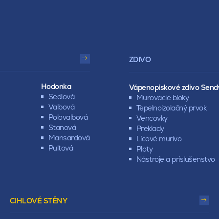
ZDIVO
Hodonka
Vápenopískové zdivo Send
Sedlová
Murovacie bloky
Valbová
Tepelnoizolačný prvok
Polovalbová
Vencovky
Stanová
Preklady
Mansardová
Lícové murivo
Pultová
Ploty
Nástroje a príslušenstvo
CIHLOVÉ STĚNY