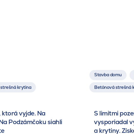
Stavba domu
strešná krytina
Betónová strešná k
 ktorá vyjde. Na
S limitmi poz
 Na Podzámčoku siahli
vysporiadal 
te
a krytiny. Získ