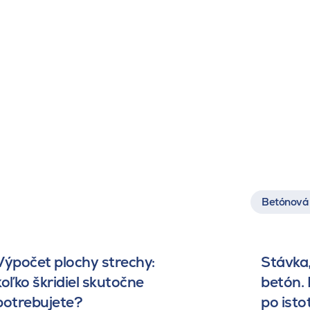
Betónová 
Výpočet plochy strechy:
Stávka,
koľko škridiel skutočne
betón.
potrebujete?
po isto