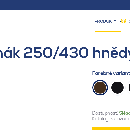
PRODUKTY
hák 250/430 hněd
Farebné varian
Dostupnosť:
Skla
Katalógové označ