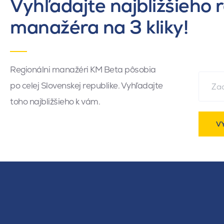
Vyhľadajte najbližšieho 
manažéra na 3 kliky!
Regionálni manažéri KM Beta pôsobia
po celej Slovenskej republike. Vyhľadajte
toho najbližšieho k vám.
V