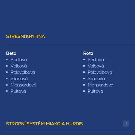
STŘEŠNÍ KRYTINA
Beta
Rota
Sedlová
Sedlová
Valbová
Valbová
Polovalbová
Polovalbová
Stanová
Stanová
Mansardová
Mansardová
Pultová
Pultová
STROPNÍ SYSTÉM MIAKO A HURDIS