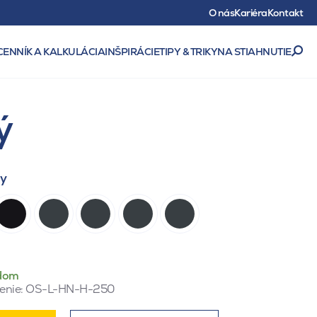
O nás
Kariéra
Kontakt
CENNÍK A KALKULÁCIA
INŠPIRÁCIE
TIPY & TRIKY
NA STIAHNUTIE
ý
ty
dom
enie:
OS-L-HN-H-250