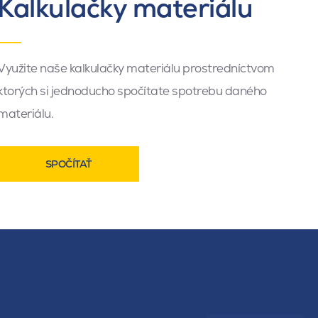
Kalkulačky materiálu
Využite naše kalkulačky materiálu prostredníctvom
ktorých si jednoducho spočítate spotrebu daného
materiálu.
SPOČÍTAŤ