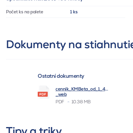
Počet ks na palete
1 ks
Dokumenty na stiahnuti
Ostatní dokumenty
cenník_KMBeta_od_1_4_2026
_web
PDF
10.38 MB
Tipy a triky