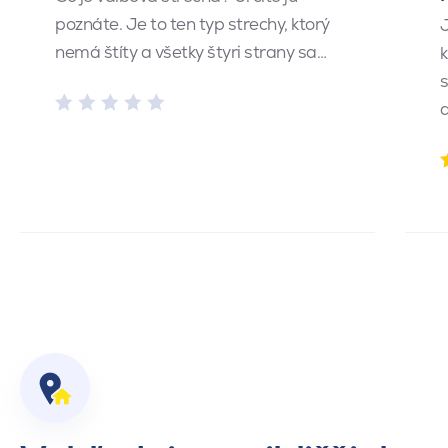
poznáte. Je to ten typ strechy, ktorý
J
nemá štíty a všetky štyri strany sa…
k
s