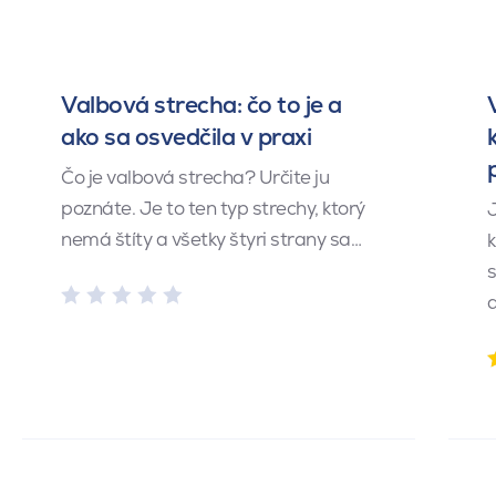
Valbová strecha: čo to je a
ako sa osvedčila v praxi
Čo je valbová strecha? Určite ju
poznáte. Je to ten typ strechy, ktorý
J
nemá štíty a všetky štyri strany sa…
k
s