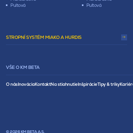
Pultová
Pultová
STROPNÍ SYSTÉM MIAKO A HURDIS
VŠE O KM BETA
O nás
Inovácia
Kontakt
Na stiahnutie
Inšpirácie
Tipy & triky
Kariér
© 2026 KM BETA A.S.