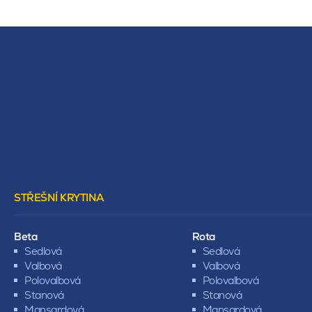
STŘEŠNÍ KRYTINA
Beta
Rota
Sedlová
Sedlová
Valbová
Valbová
Polovalbová
Polovalbová
Stanová
Stanová
Mansardová
Mansardová