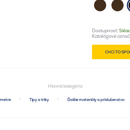
Dostupnosť:
Skla
Katalógové označ
CHCI TO SPO
Hlavná kategória
ametre
Tipy a triky
Ďalšie materiály a príslušenstvo