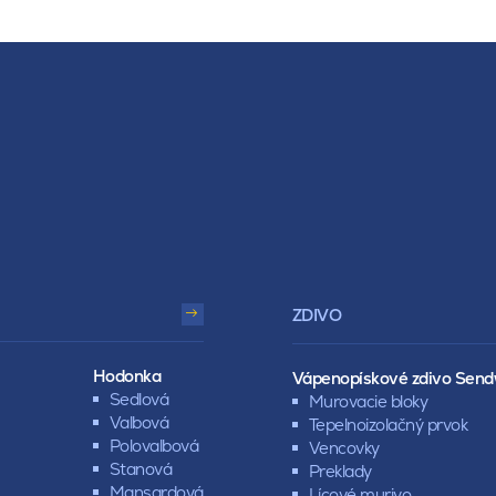
ZDIVO
Hodonka
Vápenopískové zdivo Send
Sedlová
Murovacie bloky
Valbová
Tepelnoizolačný prvok
Polovalbová
Vencovky
Stanová
Preklady
Mansardová
Lícové murivo