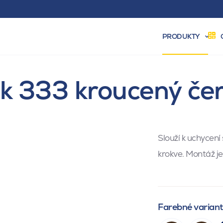
PRODUKTY
k 333 kroucený če
Slouží k uchycení
krokve. Montáž j
Farebné varian