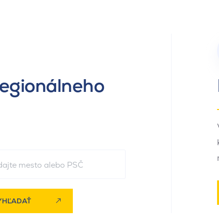
regionálneho
YHĽADAŤ