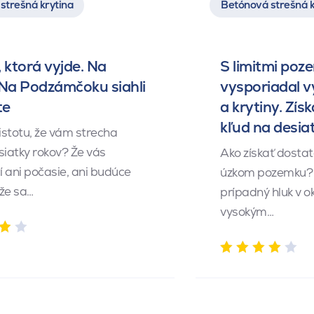
strešná krytina
Betónová strešná k
 ktorá vyjde. Na
S limitmi poz
 Na Podzámčoku siahli
vysporiadal 
te
a krytiny. Získ
kľud na desia
istotu, že vám strecha
siatky rokov? Že vás
Ako získať dosta
 ani počasie, ani budúce
úzkom pozemku? 
 že sa…
prípadný hluk v o
vysokým…