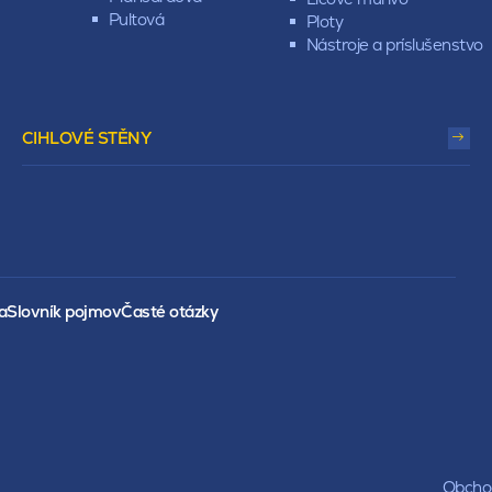
Pultová
Ploty
Nástroje a príslušenstvo
CIHLOVÉ STĚNY
a
Slovník pojmov
Časté otázky
Obchod