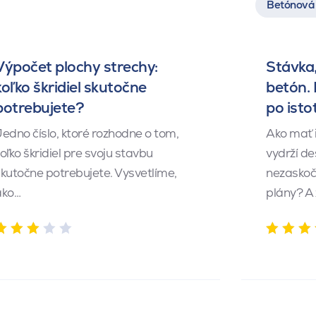
Betónová 
Výpočet plochy strechy:
Stávka,
koľko škridiel skutočne
betón.
potrebujete?
po isto
edno číslo, ktoré rozhodne o tom,
Ako mať 
oľko škridiel pre svoju stavbu
vydrží de
kutočne potrebujete. Vysvetlíme,
nezaskočí
ako…
plány? A