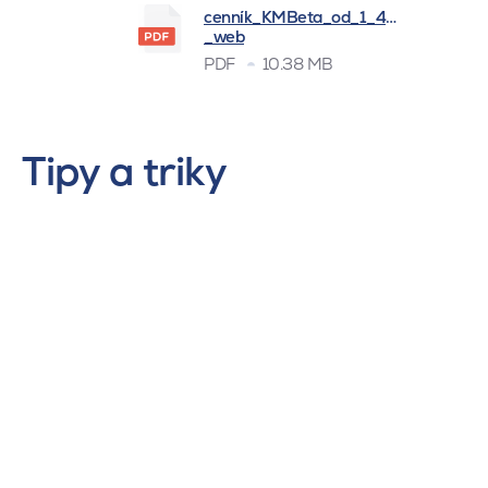
cenník_KMBeta_od_1_4_2026
_web
PDF
10.38 MB
Tipy a triky