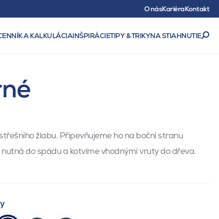
O nás
Kariéra
Kontakt
CENNÍK A KALKULÁCIA
INŠPIRÁCIE
TIPY & TRIKY
NA STIAHNUTIE
rné
 střešního žlabu. Připevňujeme ho na boční stranu
e nutná do spádu a kotvíme vhodnými vruty do dřeva.
ty