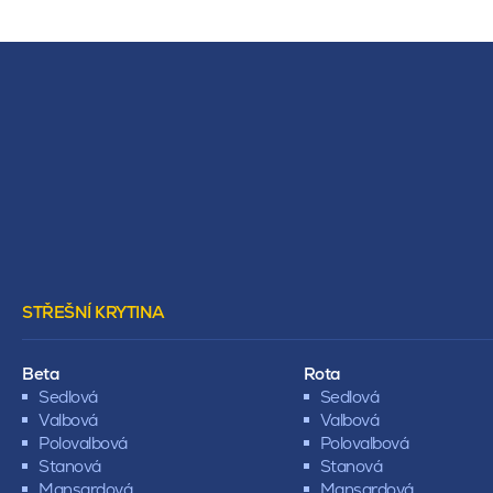
STŘEŠNÍ KRYTINA
Beta
Rota
Sedlová
Sedlová
Valbová
Valbová
Polovalbová
Polovalbová
Stanová
Stanová
Mansardová
Mansardová