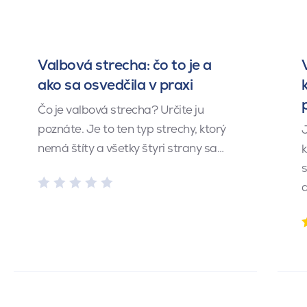
Valbová strecha: čo to je a
ako sa osvedčila v praxi
Čo je valbová strecha? Určite ju
poznáte. Je to ten typ strechy, ktorý
J
nemá štíty a všetky štyri strany sa…
k
s