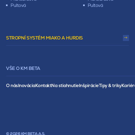
Pultová
Pultová
STROPNÍ SYSTÉM MIAKO A HURDIS
VŠE O KM BETA
O nás
Inovácia
Kontakt
Na stiahnutie
Inšpirácie
Tipy & triky
Kariér
© 2026 KM BETA A.S.