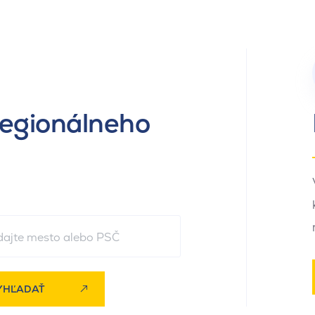
regionálneho
YHĽADAŤ