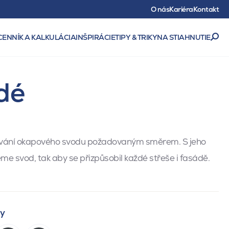
O nás
Kariéra
Kontakt
CENNÍK A KALKULÁCIA
INŠPIRÁCIE
TIPY & TRIKY
NA STIAHNUTIE
dé
ování okapového svodu požadovaným směrem. S jeho
me svod, tak aby se přizpůsobil každé střeše i fasádě.
ty