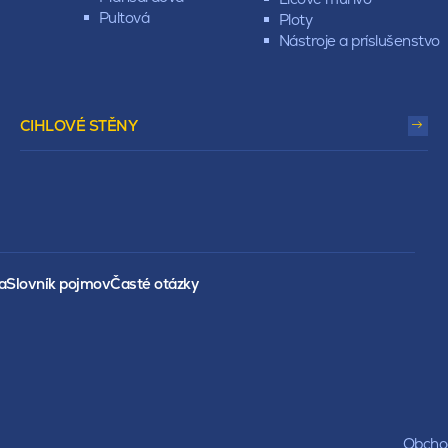
Pultová
Ploty
Nástroje a príslušenstvo
CIHLOVÉ STĚNY
a
Slovník pojmov
Časté otázky
Obchod