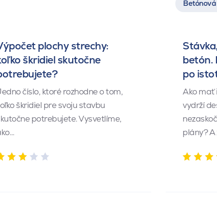
Betónová 
Výpočet plochy strechy:
Stávka,
koľko škridiel skutočne
betón.
potrebujete?
po isto
edno číslo, ktoré rozhodne o tom,
Ako mať 
oľko škridiel pre svoju stavbu
vydrží de
kutočne potrebujete. Vysvetlíme,
nezaskočí
ako…
plány? A