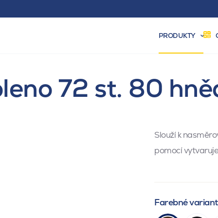
PRODUKTY
oleno 72 st. 80 hně
Slouží k nasměr
pomocí vytvaruje
Farebné varian