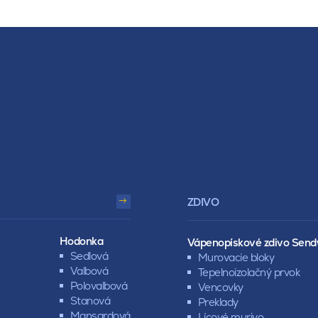
ZDIVO
Hodonka
Vápenopískové zdivo Send
Sedlová
Murovacie bloky
Valbová
Tepelnoizolačný prvok
Polovalbová
Vencovky
Stanová
Preklady
Mansardová
Lícové murivo