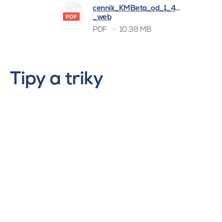
cenník_KMBeta_od_1_4_2026
_web
PDF
10.38 MB
Tipy a triky