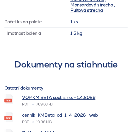
Mansardová strecha
,
Pultová strecha
Počet ks na palete
1 ks
Hmotnosť balenia
1.5 kg
Dokumenty na stiahnutie
Ostatní dokumenty
VOP KM BETA spol. s r.o. - 1.4.2026
PDF
769.63 kB
cenník_KMBeta_od_1_4_2026 _web
PDF
10.38 MB