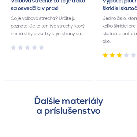
Valbová strecha: čo to je a ako
Výpočet ploch
sa osvedčila v praxi
škridiel skuto
Čo je valbová strecha? Určite ju
Jedno číslo, kto
poznáte. Je to ten typ strechy, ktorý
koľko škridiel pr
nemá štíty a všetky štyri strany sa…
skutočne potrebu
ako…
Ďalšie materiály
a príslušenstvo