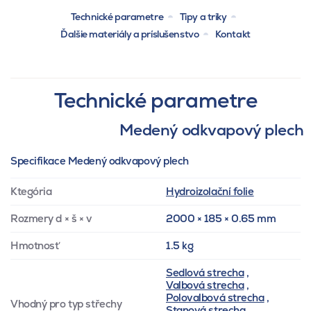
Technické parametre
Tipy a triky
Ďalšie materiály a príslušenstvo
Kontakt
Technické parametre
Medený odkvapový plech
Specifikace Medený odkvapový plech
Ktegória
Hydroizolační folie
Rozmery d × š × v
2000 × 185 × 0.65 mm
Hmotnosť
1.5 kg
Sedlová strecha
,
Valbová strecha
,
Polovalbová strecha
,
Vhodný pro typ střechy
Stanová strecha
,