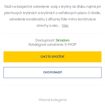
Slúži na bezpečné odvedenie vody z krytiny do žľabu najmä pri
plechových krytinách a krytinách z asfaltových pásov či šindle,
odvedenie kondenzátu z difúznej fólie mimo konštrukcie
strechy a ako…
Viac
Dostupnosť:
Skladom
Katalógové označenie:
S-MOP
CHCI TO SPOČÍTAT
CHCI PORADIT
Hlavná kategória