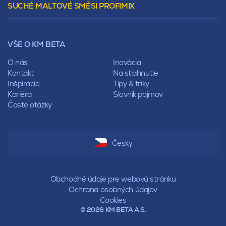
SUCHÉ MALTOVÉ SMĚSI PROFIMIX
Preklady
Mansardová
Lícové murivo
Pultová
Ploty
Rota
Nástroje a príslušenstvo
Sedlová
VŠE O KM BETA
Pálené zdivo Profiblok
Valbová
Nosné murivo
O nás
Inovácia
Polovalbová
Priečky
Kontakt
Na stiahnutie
Stanová
Vencovky
Inšpirácie
Tipy & triky
Mansardová
Preklady
Kariéra
Slovník pojmov
Pultová
Časté otázky
Hodonka
Sedlová
Valbová
Polovalbová
Česky
Stanová
Mansardová
Pultová
Obchodné údaje pre webovú stránku
Ochrana osobných údajov
Cookies
© 2026 KM BETA A.S.