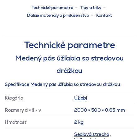
Technické parametre
Tipy a triky
Ďalšie materiály a príslušenstvo
Kontakt
Technické parametre
Medený pás úžľabia so stredovou
drážkou
Specifikace Medený pás úžľabia so stredovou drážkou
Ktegória
Úžlabí
Rozmery d × š × v
2000 × 500 × 0.65 mm
Hmotnosť
2 kg
Sedlová strecha
,