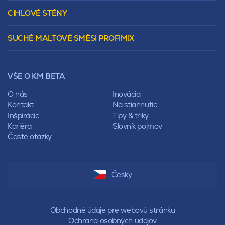
Murovacie bloky
Valbová
CIHLOVÉ STĚNY
Tepelnoizolačný prvok
Polovalbová
Vencovky
Stanová
SUCHÉ MALTOVÉ SMĚSI PROFIMIX
Preklady
Mansardová
Lícové murivo
Pultová
Ploty
Rota
Nástroje a príslušenstvo
Sedlová
VŠE O KM BETA
Pálené zdivo Profiblok
Valbová
Nosné murivo
O nás
Inovácia
Polovalbová
Priečky
Kontakt
Na stiahnutie
Stanová
Vencovky
Inšpirácie
Tipy & triky
Mansardová
Preklady
Kariéra
Slovník pojmov
Pultová
Časté otázky
Hodonka
Sedlová
Valbová
Polovalbová
Česky
Stanová
Mansardová
Pultová
Obchodné údaje pre webovú stránku
Ochrana osobných údajov