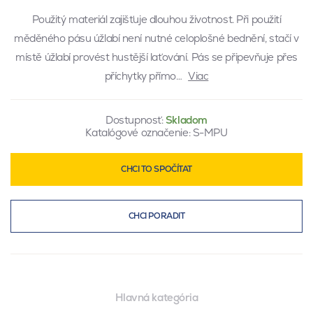
Použitý materiál zajišťuje dlouhou životnost. Při použití
měděného pásu úžlabí není nutné celoplošné bednění, stačí v
místě úžlabí provést hustější laťování. Pás se připevňuje přes
příchytky přímo…
Viac
Dostupnosť:
Skladom
Katalógové označenie:
S-MPU
CHCI TO SPOČÍTAT
CHCI PORADIT
Hlavná kategória