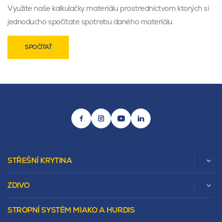
Využite naše kalkulačky materiálu prostredníctvom ktorých si
jednoducho spočítate spotrebu daného materiálu.
SPOČÍTAŤ
STŘEŠNÍ KRYTINA
ZDIVO
Zobrazit celou kategorii
STROPNÍ SYSTÉM MIAKO A HURDIS
Beta
Vápenopískové zdivo Sendwix
Sedlová