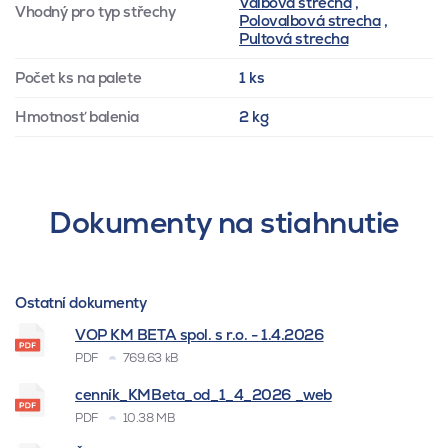
Valbová strecha
,
Vhodný pro typ střechy
Polovalbová strecha
,
Pultová strecha
Počet ks na palete
1 ks
Hmotnosť balenia
2 kg
Dokumenty na stiahnutie
Ostatní dokumenty
VOP KM BETA spol. s r.o. - 1.4.2026
PDF
769.63 kB
cenník_KMBeta_od_1_4_2026 _web
PDF
10.38 MB