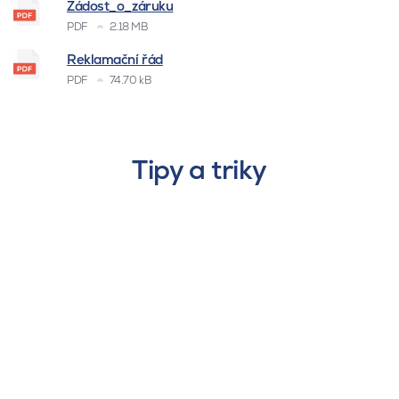
Žádost_o_záruku
PDF
2.18 MB
Reklamační řád
PDF
74.70 kB
Tipy a triky