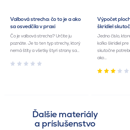
Valbová strecha: čo to je a ako
Výpočet ploch
sa osvedčila v praxi
škridiel skuto
Čo je valbová strecha? Určite ju
Jedno číslo, kto
poznáte. Je to ten typ strechy, ktorý
koľko škridiel pr
nemá štíty a všetky štyri strany sa…
skutočne potrebu
ako…
Ďalšie materiály
a príslušenstvo