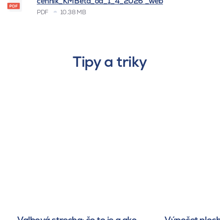
cenník_KMBeta_od_1_4_2026 _web
PDF
10.38 MB
Tipy a triky
Valbová strecha: čo to je a ako
Výpočet ploch