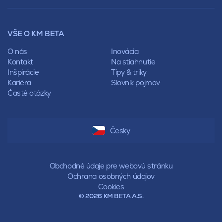
Lícové murivo
Pultová
Ploty
Rota
Nástroje a príslušenstvo
Sedlová
VŠE O KM BETA
Pálené zdivo Profiblok
Valbová
Nosné murivo
O nás
Inovácia
Polovalbová
Priečky
Kontakt
Na stiahnutie
Stanová
Vencovky
Inšpirácie
Tipy & triky
Mansardová
Preklady
Kariéra
Slovník pojmov
Pultová
Časté otázky
Hodonka
Sedlová
Valbová
Polovalbová
Česky
Stanová
Mansardová
Pultová
Obchodné údaje pre webovú stránku
Ochrana osobných údajov
Cookies
© 2026 KM BETA A.S.