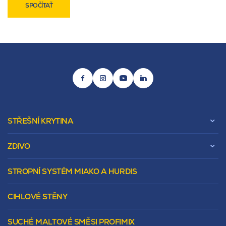
SPOČÍTAŤ
STŘEŠNÍ KRYTINA
ZDIVO
Zobrazit celou kategorii
STROPNÍ SYSTÉM MIAKO A HURDIS
Beta
Vápenopískové zdivo Sendwix
Sedlová
Murovacie bloky
Valbová
CIHLOVÉ STĚNY
Tepelnoizolačný prvok
Polovalbová
Vencovky
Stanová
SUCHÉ MALTOVÉ SMĚSI PROFIMIX
Preklady
Mansardová