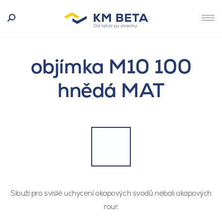
objímka M10 100
hnědá MAT
Slouží pro svislé uchycení okapových svodů neboli okapových
rour.