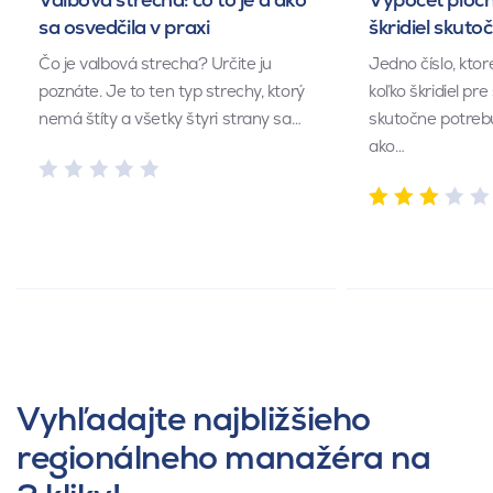
sa osvedčila v praxi
škridiel skuto
Čo je valbová strecha? Určite ju
Jedno číslo, kto
poznáte. Je to ten typ strechy, ktorý
koľko škridiel pr
nemá štíty a všetky štyri strany sa…
skutočne potrebu
ako…
Vyhľadajte najbližšieho
regionálneho manažéra na