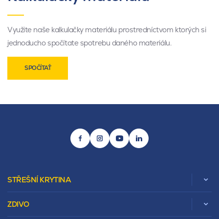
Využite naše kalkulačky materiálu prostredníctvom ktorých si
jednoducho spočítate spotrebu daného materiálu.
SPOČÍTAŤ
STŘEŠNÍ KRYTINA
ZDIVO
Zobrazit celou kategorii