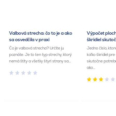
Valbová strecha: čo to je a ako
Výpočet ploch
sa osvedčila v praxi
škridiel skuto
Čo je valbová strecha? Určite ju
Jedno číslo, kto
poznáte. Je to ten typ strechy, ktorý
koľko škridiel pr
nemá štíty a všetky štyri strany sa…
skutočne potrebu
ako…