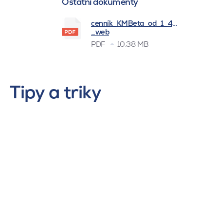
Ostatní dokumenty
cenník_KMBeta_od_1_4_2026
_web
PDF
10.38 MB
Tipy a triky