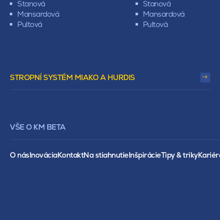
Stanová
Stanová
Mansardová
Mansardová
Pultová
Pultová
STROPNÍ SYSTÉM MIAKO A HURDIS
VŠE O KM BETA
O nás
Inovácia
Kontakt
Na stiahnutie
Inšpirácie
Tipy & triky
Kariér