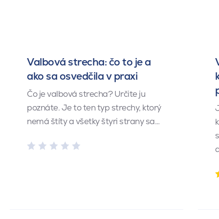
Valbová strecha: čo to je a
ako sa osvedčila v praxi
Čo je valbová strecha? Určite ju
poznáte. Je to ten typ strechy, ktorý
J
nemá štíty a všetky štyri strany sa…
k
s