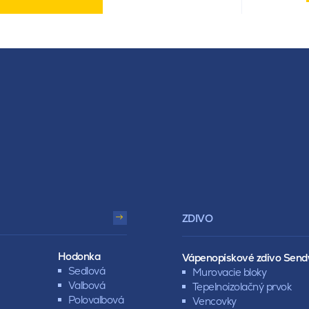
ZDIVO
Hodonka
Vápenopískové zdivo Send
Sedlová
Murovacie bloky
Valbová
Tepelnoizolačný prvok
Polovalbová
Vencovky