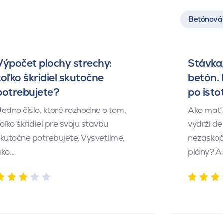
Betónová 
Výpočet plochy strechy:
Stávka,
koľko škridiel skutočne
betón.
potrebujete?
po isto
edno číslo, ktoré rozhodne o tom,
Ako mať 
oľko škridiel pre svoju stavbu
vydrží de
kutočne potrebujete. Vysvetlíme,
nezaskočí
ako…
plány? A