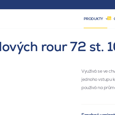
PRODUKTY
ových rour 72 st.
Využívá se ve chv
jednoho vstupu k
používá na prů
Farebné varian