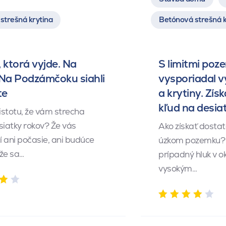
strešná krytina
Betónová strešná k
 ktorá vyjde. Na
S limitmi poz
 Na Podzámčoku siahli
vysporiadal 
te
a krytiny. Získ
kľud na desia
istotu, že vám strecha
siatky rokov? Že vás
Ako získať dosta
 ani počasie, ani budúce
úzkom pozemku? 
 že sa…
prípadný hluk v o
vysokým…