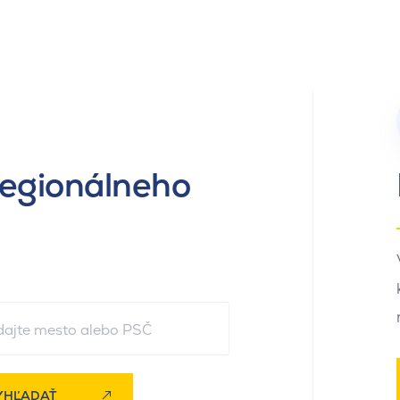
regionálneho
YHĽADAŤ