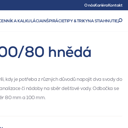
O nás
Kariéra
Kontakt
CENNÍK A KALKULÁCIA
INŠPIRÁCIE
TIPY & TRIKY
NA STIAHNUTIE
 100/80 hnědá
íli, kdy je potřeba z různých důvodů napojit dva svody do
analizace či nádoby na sběr dešťové vody. Odbočka se
měr 80 mm a 100 mm.
ty