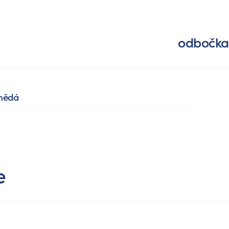
odbočka
hnědá
e