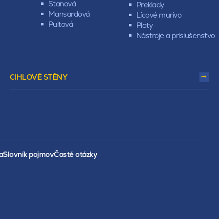
Stanová
Preklady
Mansardová
Lícové murivo
Pultová
Ploty
Nástroje a príslušenstvo
CIHLOVÉ STĚNY
a
Slovník pojmov
Časté otázky