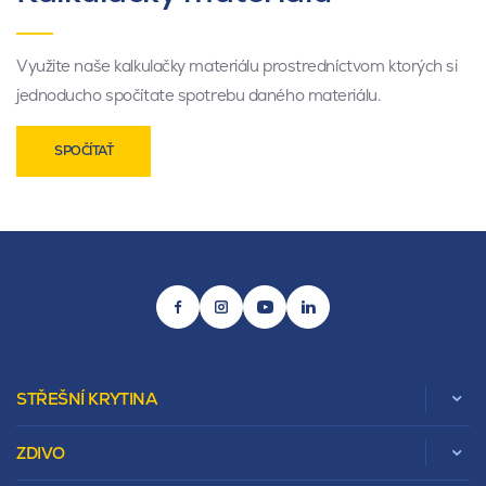
Využite naše kalkulačky materiálu prostredníctvom ktorých si
jednoducho spočítate spotrebu daného materiálu.
SPOČÍTAŤ
STŘEŠNÍ KRYTINA
ZDIVO
Zobrazit celou kategorii