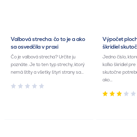
Valbová strecha: čo to je a ako
Výpočet ploch
sa osvedčila v praxi
škridiel skuto
Čo je valbová strecha? Určite ju
Jedno číslo, kto
poznáte. Je to ten typ strechy, ktorý
koľko škridiel pr
nemá štíty a všetky štyri strany sa…
skutočne potrebu
ako…