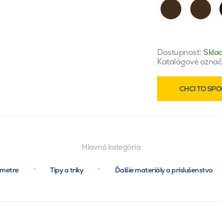
Dostupnosť:
Skla
Katalógové označ
CHCI TO SPO
Hlavná kategória
ametre
Tipy a triky
Ďalšie materiály a príslušenstvo