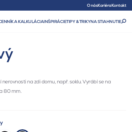
O nás
Kariéra
Kontakt
CENNÍK A KALKULÁCIA
INŠPIRÁCIE
TIPY & TRIKY
NA STIAHNUTIE
vý
í nerovnosti na zdi domu, např. soklu. Vyrábí se na
a 80 mm.
ty