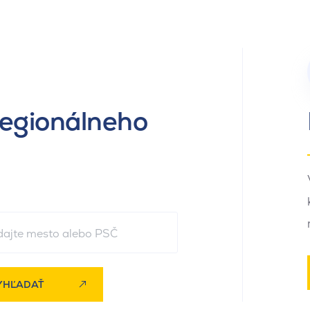
regionálneho
YHĽADAŤ