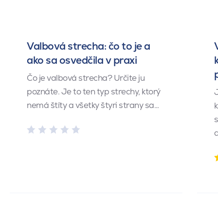
Valbová strecha: čo to je a
ako sa osvedčila v praxi
Čo je valbová strecha? Určite ju
poznáte. Je to ten typ strechy, ktorý
J
nemá štíty a všetky štyri strany sa…
k
s