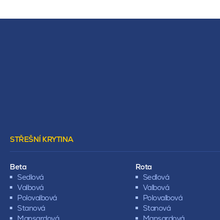
STŘEŠNÍ KRYTINA
Beta
Rota
Sedlová
Sedlová
Valbová
Valbová
Polovalbová
Polovalbová
Stanová
Stanová
Mansardová
Mansardová