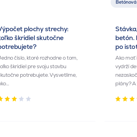
Betónová 
Výpočet plochy strechy:
Stávka,
koľko škridiel skutočne
betón.
potrebujete?
po isto
edno číslo, ktoré rozhodne o tom,
Ako mať 
oľko škridiel pre svoju stavbu
vydrží de
kutočne potrebujete. Vysvetlíme,
nezaskočí
ako…
plány? A