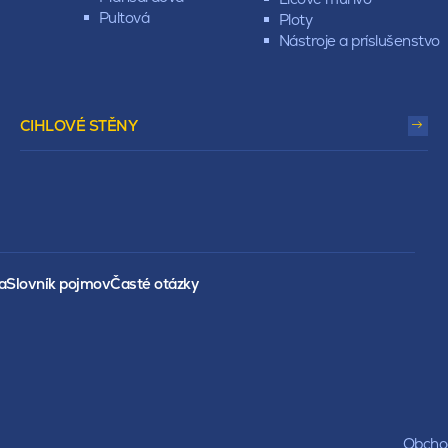
Pultová
Ploty
Nástroje a príslušenstvo
CIHLOVÉ STĚNY
a
Slovník pojmov
Časté otázky
Obchod