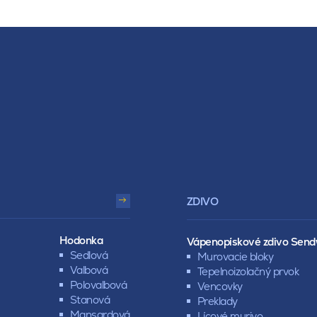
ZDIVO
Hodonka
Vápenopískové zdivo Send
Sedlová
Murovacie bloky
Valbová
Tepelnoizolačný prvok
Polovalbová
Vencovky
Stanová
Preklady
Mansardová
Lícové murivo