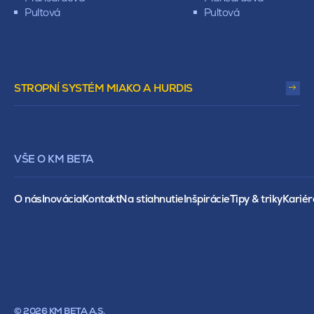
Pultová
Pultová
STROPNÍ SYSTÉM MIAKO A HURDIS
VŠE O KM BETA
O nás
Inovácia
Kontakt
Na stiahnutie
Inšpirácie
Tipy & triky
Kariér
© 2026 KM BETA A.S.