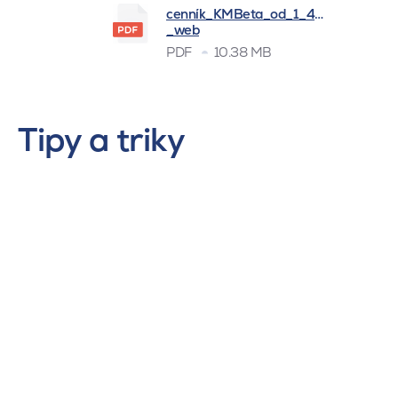
cenník_KMBeta_od_1_4_2026
_web
PDF
10.38 MB
Tipy a triky