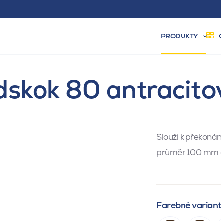
PRODUKTY
dskok 80 antracito
Slouží k překonán
průměr 100 mm 
Farebné varian