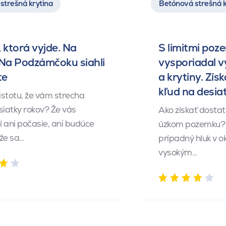
strešná krytina
Betónová strešná k
 ktorá vyjde. Na
S limitmi poz
 Na Podzámčoku siahli
vysporiadal 
te
a krytiny. Získ
kľud na desia
istotu, že vám strecha
siatky rokov? Že vás
Ako získať dosta
 ani počasie, ani budúce
úzkom pozemku? 
 že sa…
prípadný hluk v o
vysokým…