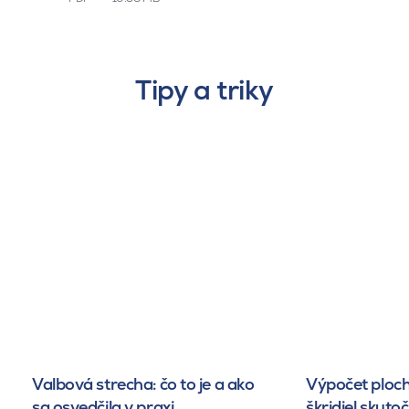
Tipy a triky
Valbová strecha: čo to je a ako
Výpočet ploch
sa osvedčila v praxi
škridiel skuto