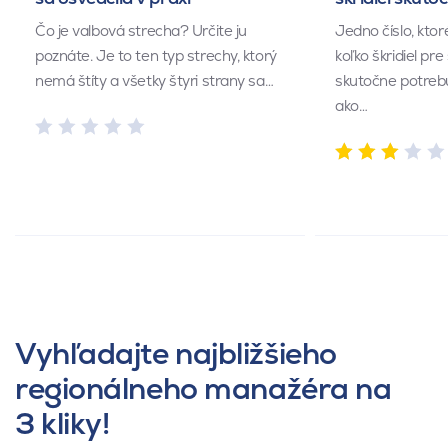
Čo je valbová strecha? Určite ju
Jedno číslo, kto
poznáte. Je to ten typ strechy, ktorý
koľko škridiel pr
nemá štíty a všetky štyri strany sa…
skutočne potrebu
ako…
Vyhľadajte najbližšieho
regionálneho manažéra na
3 kliky!