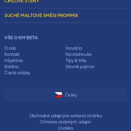
CIHLOVÉ STĚNY
Tepelnoizolačný prvok
Polovalbová
Vencovky
Stanová
SUCHÉ MALTOVÉ SMĚSI PROFIMIX
Preklady
Mansardová
Lícové murivo
Pultová
Ploty
Rota
Nástroje a príslušenstvo
Sedlová
VŠE O KM BETA
Pálené zdivo Profiblok
Valbová
Nosné murivo
O nás
Inovácia
Polovalbová
Priečky
Kontakt
Na stiahnutie
Stanová
Vencovky
Inšpirácie
Tipy & triky
Mansardová
Preklady
Kariéra
Slovník pojmov
Pultová
Časté otázky
Hodonka
Sedlová
Valbová
Polovalbová
Česky
Stanová
Mansardová
Pultová
Obchodné údaje pre webovú stránku
Ochrana osobných údajov
Cookies