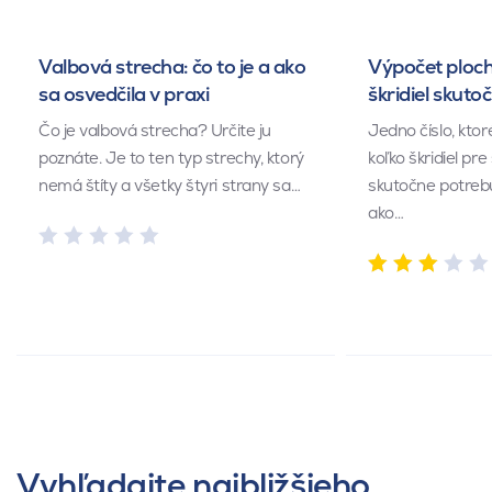
Valbová strecha: čo to je a ako
Výpočet ploch
sa osvedčila v praxi
škridiel skuto
Čo je valbová strecha? Určite ju
Jedno číslo, kto
poznáte. Je to ten typ strechy, ktorý
koľko škridiel pr
nemá štíty a všetky štyri strany sa…
skutočne potrebu
ako…
Vyhľadajte najbližšieho