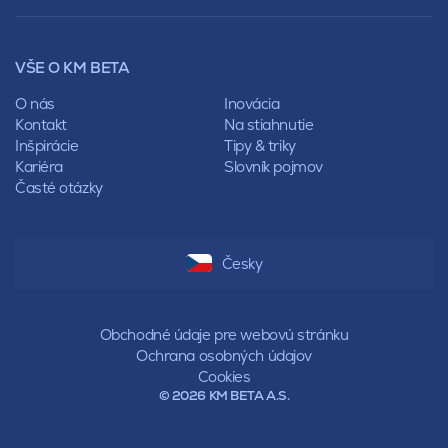
Lícové murivo
Pultová
Ploty
Rota
Nástroje a príslušenstvo
Sedlová
VŠE O KM BETA
Pálené zdivo Profiblok
Valbová
Nosné murivo
O nás
Inovácia
Polovalbová
Priečky
Kontakt
Na stiahnutie
Stanová
Vencovky
Inšpirácie
Tipy & triky
Mansardová
Preklady
Kariéra
Slovník pojmov
Pultová
Časté otázky
Hodonka
Sedlová
Valbová
Polovalbová
Česky
Stanová
Mansardová
Pultová
Obchodné údaje pre webovú stránku
Ochrana osobných údajov
Cookies
© 2026 KM BETA A.S.