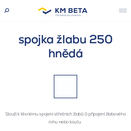
spojka žlabu 250
hnědá
Slouží k těsnému spojení střešních žlabů či připojení žlabového
rohu nebo koutu.