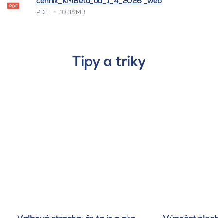
cenník_KMBeta_od_1_4_2026 _web
PDF
10.38 MB
Tipy a triky
Valbová strecha: čo to je a ako
Výpočet ploch