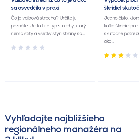
sa osvedčila v praxi
škridiel skuto
Čo je valbová strecha? Určite ju
Jedno číslo, kto
poznáte. Je to ten typ strechy, ktorý
koľko škridiel pr
nemá štíty a všetky štyri strany sa…
skutočne potrebu
ako…
Vyhľadajte najbližšieho
regionálneho manažéra na