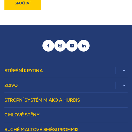
SPOČÍTAŤ
STŘEŠNÍ KRYTINA
ZDIVO
Zobrazit celou kategorii
STROPNÍ SYSTÉM MIAKO A HURDIS
Beta
Vápenopískové zdivo Sendwix
Sedlová
Murovacie bloky
Valbová
CIHLOVÉ STĚNY
Tepelnoizolačný prvok
Polovalbová
Vencovky
Stanová
SUCHÉ MALTOVÉ SMĚSI PROFIMIX
Preklady
Mansardová