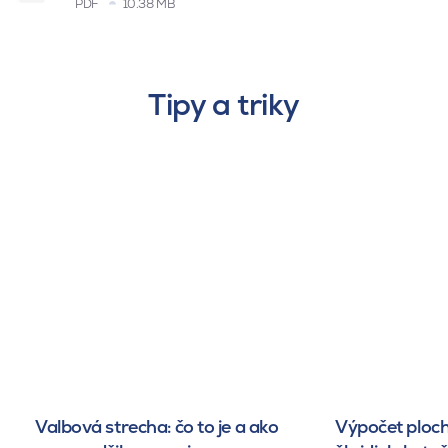
PDF
10.38 MB
Tipy a triky
Valbová strecha: čo to je a ako
Výpočet ploch