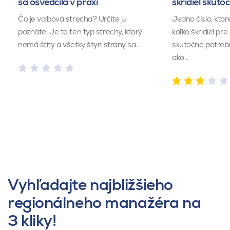
sa osvedčila v praxi
škridiel skuto
Čo je valbová strecha? Určite ju
Jedno číslo, kto
poznáte. Je to ten typ strechy, ktorý
koľko škridiel pr
nemá štíty a všetky štyri strany sa…
skutočne potrebu
ako…
Vyhľadajte najbližšieho
regionálneho manažéra na
3 kliky!