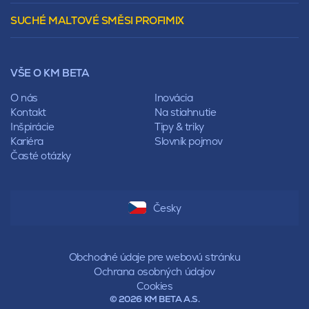
Vencovky
Stanová
SUCHÉ MALTOVÉ SMĚSI PROFIMIX
Preklady
Mansardová
Lícové murivo
Pultová
Ploty
Rota
Nástroje a príslušenstvo
Sedlová
VŠE O KM BETA
Pálené zdivo Profiblok
Valbová
Nosné murivo
O nás
Inovácia
Polovalbová
Priečky
Kontakt
Na stiahnutie
Stanová
Vencovky
Inšpirácie
Tipy & triky
Mansardová
Preklady
Kariéra
Slovník pojmov
Pultová
Časté otázky
Hodonka
Sedlová
Valbová
Polovalbová
Česky
Stanová
Mansardová
Pultová
Obchodné údaje pre webovú stránku
Ochrana osobných údajov
Cookies
© 2026 KM BETA A.S.