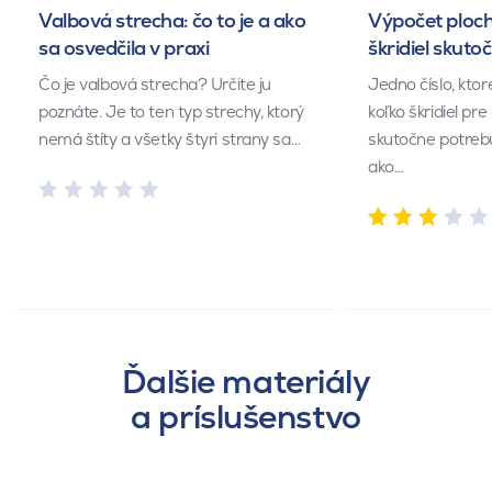
Valbová strecha: čo to je a ako
Výpočet ploch
sa osvedčila v praxi
škridiel skuto
Čo je valbová strecha? Určite ju
Jedno číslo, kto
poznáte. Je to ten typ strechy, ktorý
koľko škridiel pr
nemá štíty a všetky štyri strany sa…
skutočne potrebu
ako…
Ďalšie materiály
a príslušenstvo