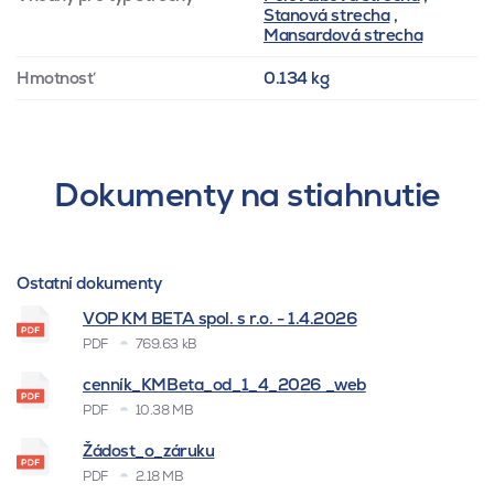
Stanová strecha
,
Mansardová strecha
Hmotnosť
0.134 kg
Dokumenty na stiahnutie
Ostatní dokumenty
VOP KM BETA spol. s r.o. - 1.4.2026
PDF
769.63 kB
cenník_KMBeta_od_1_4_2026 _web
PDF
10.38 MB
Žádost_o_záruku
PDF
2.18 MB