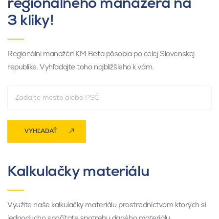
regionálneho manažéra na
3 kliky!
Regionálni manažéri KM Beta pôsobia po celej Slovenskej
republike. Vyhľadajte toho najbližšieho k vám.
VYHĽADAŤ
Kalkulačky materiálu
Využite naše kalkulačky materiálu prostredníctvom ktorých si
jednoducho spočítate spotrebu daného materiálu.