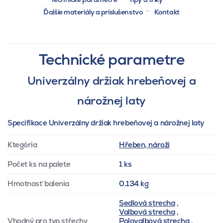
Ďalšie materiály a príslušenstvo
Kontakt
Technické parametre
Univerzálny držiak hrebeňovej a
nárožnej laty
Specifikace Univerzálny držiak hrebeňovej a nárožnej laty
Ktegória
Hřeben, nároží
Počet ks na palete
1 ks
Hmotnosť balenia
0.134 kg
Sedlová strecha
,
Valbová strecha
,
Vhodný pro typ střechy
Polovalbová strecha
,