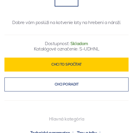
Dobre vám poslúži na kotvenie laty na hrebeni a nároží.
Dostupnosť:
Skladom
Katalógové označenie:
S-UDHNL
CHCI TO SPOČÍTAT
CHCI PORADIT
Hlavná kategória
Technické parametre
Tipy a triky