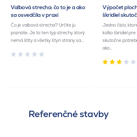
Valbová strecha: čo to je a ako
Výpočet ploch
sa osvedčila v praxi
škridiel skuto
Čo je valbová strecha? Určite ju
Jedno číslo, kto
poznáte. Je to ten typ strechy, ktorý
koľko škridiel pr
nemá štíty a všetky štyri strany sa…
skutočne potrebu
ako…
Referenčné stavby