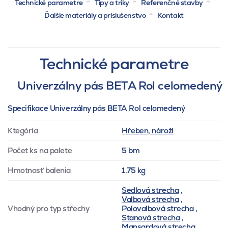
Technické parametre
Tipy a triky
Referenčné stavby
Ďalšie materiály a príslušenstvo
Kontakt
Technické parametre
Univerzálny pás BETA Rol celomedený
Specifikace Univerzálny pás BETA Rol celomedený
Ktegória
Hřeben, nároží
Počet ks na palete
5 bm
Hmotnosť balenia
1.75 kg
Sedlová strecha
,
Valbová strecha
,
Vhodný pro typ střechy
Polovalbová strecha
,
Stanová strecha
,
Mansardová strecha