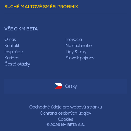
Vencovky
Stanová
SUCHÉ MALTOVÉ SMĚSI PROFIMIX
Preklady
Mansardová
Lícové murivo
Pultová
Ploty
Rota
Nástroje a príslušenstvo
Sedlová
VŠE O KM BETA
Pálené zdivo Profiblok
Valbová
Nosné murivo
O nás
Inovácia
Polovalbová
Priečky
Kontakt
Na stiahnutie
Stanová
Vencovky
Inšpirácie
Tipy & triky
Mansardová
Preklady
Kariéra
Slovník pojmov
Pultová
Časté otázky
Hodonka
Sedlová
Valbová
Polovalbová
Česky
Stanová
Mansardová
Pultová
Obchodné údaje pre webovú stránku
Ochrana osobných údajov
Cookies
© 2026 KM BETA A.S.