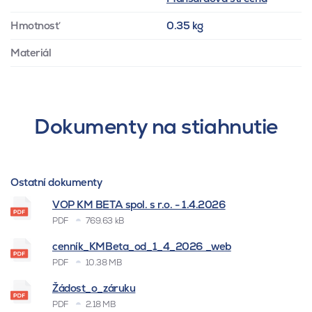
Hmotnosť
0.35 kg
Materiál
Dokumenty na stiahnutie
Ostatní dokumenty
VOP KM BETA spol. s r.o. - 1.4.2026
PDF
769.63 kB
cenník_KMBeta_od_1_4_2026 _web
PDF
10.38 MB
Žádost_o_záruku
PDF
2.18 MB