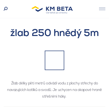
žlab 250 hnědý 5m
Žlab délky pěti metrů odvádí vodu z plochy střechy do
navazujících kotlíků a svodů. Je uchycen na okapové hraně
střešními háky.