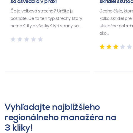
sa osvedčila v praxi
škridiel skuto
Čo je valbová strecha? Určite ju
Jedno číslo, kto
poznáte. Je to ten typ strechy, ktorý
koľko škridiel pr
nemá štíty a všetky štyri strany sa…
skutočne potrebu
ako…
Vyhľadajte najbližšieho
regionálneho manažéra na
3 kliky!