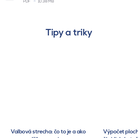
PDF
10.38 MB
Tipy a triky
Valbová strecha: čo to je a ako
Výpočet ploch