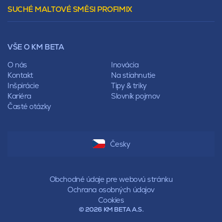
Stanová
SUCHÉ MALTOVÉ SMĚSI PROFIMIX
Preklady
Mansardová
Lícové murivo
Pultová
Ploty
Rota
Nástroje a príslušenstvo
Sedlová
VŠE O KM BETA
Pálené zdivo Profiblok
Valbová
Nosné murivo
O nás
Inovácia
Polovalbová
Priečky
Kontakt
Na stiahnutie
Stanová
Vencovky
Inšpirácie
Tipy & triky
Mansardová
Preklady
Kariéra
Slovník pojmov
Pultová
Časté otázky
Hodonka
Sedlová
Valbová
Polovalbová
Česky
Stanová
Mansardová
Pultová
Obchodné údaje pre webovú stránku
Ochrana osobných údajov
Cookies
© 2026 KM BETA A.S.