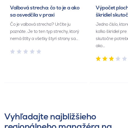
Valbová strecha: čo to je a ako
Výpočet ploch
sa osvedčila v praxi
škridiel skuto
Čo je valbová strecha? Určite ju
Jedno číslo, kto
poznáte. Je to ten typ strechy, ktorý
koľko škridiel pr
nemá štíty a všetky štyri strany sa…
skutočne potrebu
ako…
Vyhľadajte najbližšieho
regionálneho manažéra na