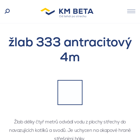
žlab 333 antracitový
4m
Žlab délky čtyř metrů odvádí vodu z plochy střechy do
navazujících kotlíků a svodů. Je uchycen na okapové hraně
střešními háky.