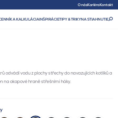
O nás
Kariéra
Kontakt
CENNÍK A KALKULÁCIA
INŠPIRÁCIE
TIPY & TRIKY
NA STIAHNUTIE
m
trů odvádí vodu z plochy střechy do navazujících kotlíků a
n na okapové hraně střešními háky.
ty