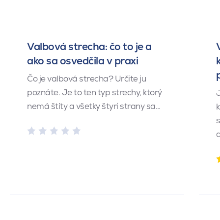
Valbová strecha: čo to je a
ako sa osvedčila v praxi
Čo je valbová strecha? Určite ju
poznáte. Je to ten typ strechy, ktorý
J
nemá štíty a všetky štyri strany sa…
k
s