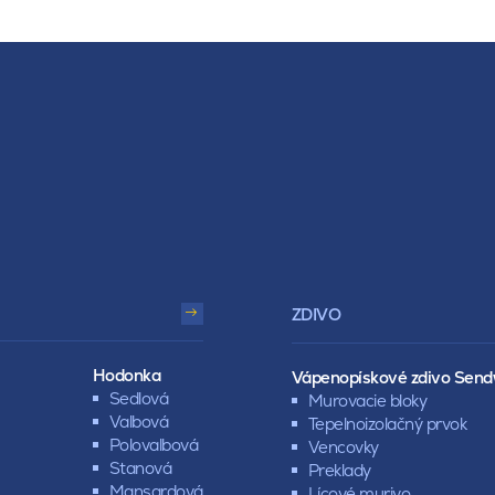
ZDIVO
Hodonka
Vápenopískové zdivo Send
Sedlová
Murovacie bloky
Valbová
Tepelnoizolačný prvok
Polovalbová
Vencovky
Stanová
Preklady
Mansardová
Lícové murivo