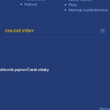
Pultová
Ploty
Nástroje a príslušenstvo
CIHLOVÉ STĚNY
a
Slovník pojmov
Časté otázky
Obchod