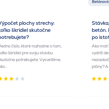
Betónová 
Výpočet plochy strechy:
Stávka,
koľko škridiel skutočne
betón.
potrebujete?
po isto
edno číslo, ktoré rozhodne o tom,
Ako mať 
oľko škridiel pre svoju stavbu
vydrží de
kutočne potrebujete. Vysvetlíme,
nezaskočí
ako…
plány? A