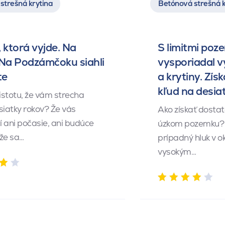
strešná krytina
Betónová strešná k
 ktorá vyjde. Na
S limitmi poz
 Na Podzámčoku siahli
vysporiadal 
te
a krytiny. Získ
kľud na desia
istotu, že vám strecha
siatky rokov? Že vás
Ako získať dosta
 ani počasie, ani budúce
úzkom pozemku? 
 že sa…
prípadný hluk v o
vysokým…