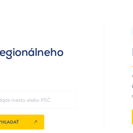
regionálneho
YHĽADAŤ