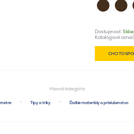
Dostupnosť:
Skla
Katalógové označ
CHCI TO SPO
Hlavná kategória
ametre
Tipy a triky
Ďalšie materiály a príslušenstvo