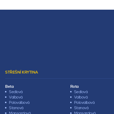
STŘEŠNÍ KRYTINA
Beta
Rota
Sedlová
Sedlová
Valbová
Valbová
Polovalbová
Polovalbová
Stanová
Stanová
Mansardová
Mansardová