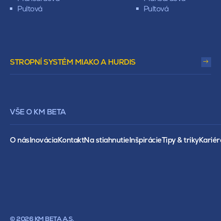
Pultová
Pultová
STROPNÍ SYSTÉM MIAKO A HURDIS
VŠE O KM BETA
O nás
Inovácia
Kontakt
Na stiahnutie
Inšpirácie
Tipy & triky
Kariér
© 2026 KM BETA A.S.