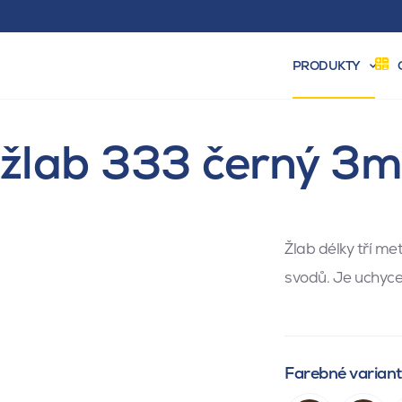
PRODUKTY
žlab 333 černý 3
Žlab délky tří me
svodů. Je uchyce
Farebné varian