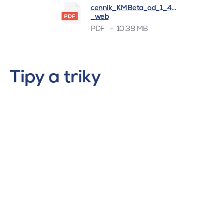
cenník_KMBeta_od_1_4_2026
_web
PDF
10.38 MB
Tipy a triky