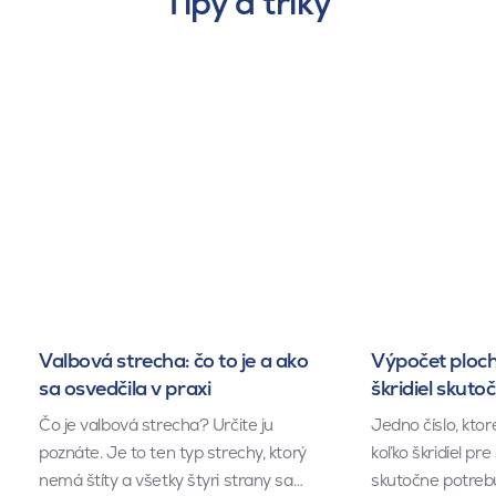
Tipy a triky
Valbová strecha: čo to je a ako
Výpočet ploch
sa osvedčila v praxi
škridiel skuto
Čo je valbová strecha? Určite ju
Jedno číslo, kto
poznáte. Je to ten typ strechy, ktorý
koľko škridiel pr
nemá štíty a všetky štyri strany sa…
skutočne potrebu