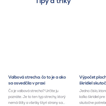
Tipy a triky
Valbová strecha: čo to je a ako
Výpočet ploch
sa osvedčila v praxi
škridiel skuto
Čo je valbová strecha? Určite ju
Jedno číslo, kto
poznáte. Je to ten typ strechy, ktorý
koľko škridiel pr
nemá štíty a všetky štyri strany sa…
skutočne potrebu