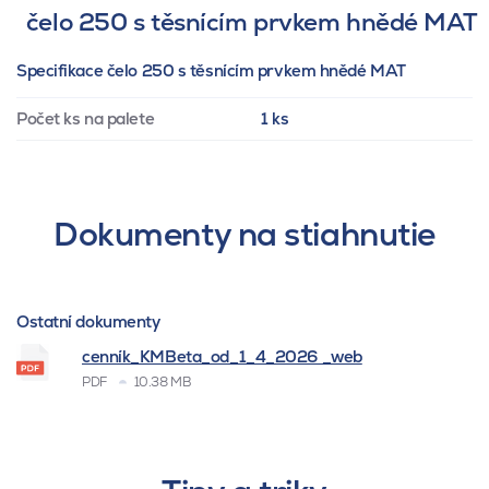
čelo 250 s těsnícím prvkem hnědé MAT
Specifikace čelo 250 s těsnícím prvkem hnědé MAT
Počet ks na palete
1 ks
Dokumenty na stiahnutie
Ostatní dokumenty
cenník_KMBeta_od_1_4_2026 _web
PDF
10.38 MB