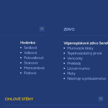
ZDIVO
Hodonka
Vápenopískové zdivo Send
Sedlová
Murovacie bloky
Valbová
Tepelnoizolačný prvok
Polovalbová
Vencovky
Stanová
Preklady
Mansardová
Lícové murivo
Pultová
Ploty
Nástroje a príslušenstvo
CIHLOVÉ STĚNY