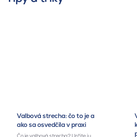
Valbová strecha: čo to je a
ako sa osvedčila v praxi
Čo je valbová strecha? Určite ju