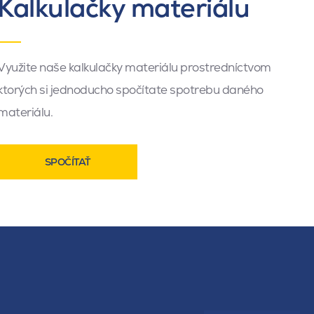
Kalkulačky materiálu
Využite naše kalkulačky materiálu prostredníctvom
ktorých si jednoducho spočítate spotrebu daného
materiálu.
SPOČÍTAŤ