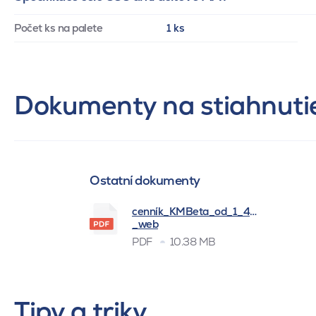
Počet ks na palete
1 ks
Dokumenty na stiahnuti
Ostatní dokumenty
cenník_KMBeta_od_1_4_2026
_web
PDF
10.38 MB
Tipy a triky