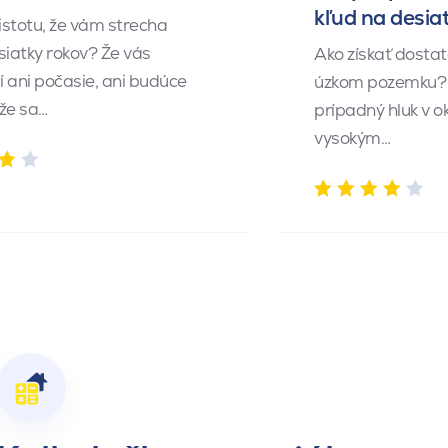
kľud na desia
istotu, že vám strecha
siatky rokov? Že vás
Ako získať dosta
 ani počasie, ani budúce
úzkom pozemku? 
 že sa…
prípadný hluk v o
vysokým…