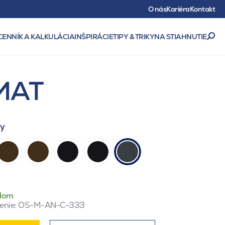
O nás
Kariéra
Kontakt
CENNÍK A KALKULÁCIA
INŠPIRÁCIE
TIPY & TRIKY
NA STIAHNUTIE
 MAT
ty
dom
enie:
OS-M-AN-C-333