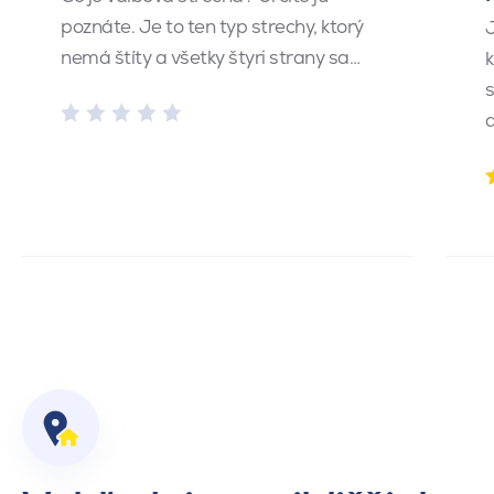
poznáte. Je to ten typ strechy, ktorý
J
nemá štíty a všetky štyri strany sa…
k
s