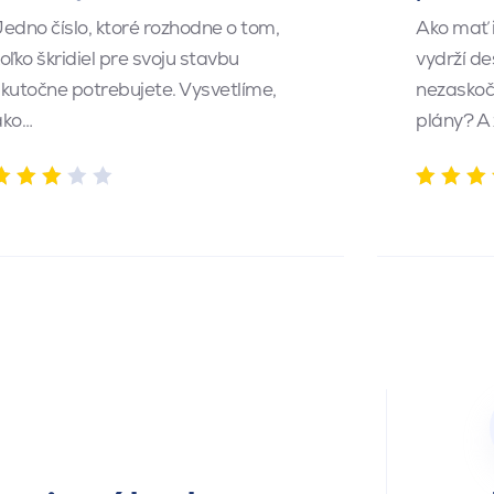
edno číslo, ktoré rozhodne o tom,
Ako mať 
oľko škridiel pre svoju stavbu
vydrží de
kutočne potrebujete. Vysvetlíme,
nezaskočí
ako…
plány? A