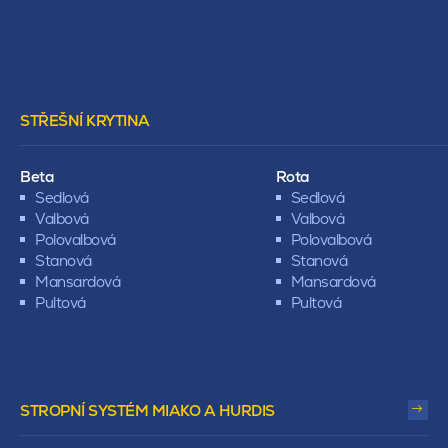
STŘEŠNÍ KRYTINA
Beta
Rota
Sedlová
Sedlová
Valbová
Valbová
Polovalbová
Polovalbová
Stanová
Stanová
Mansardová
Mansardová
Pultová
Pultová
STROPNÍ SYSTÉM MIAKO A HURDIS