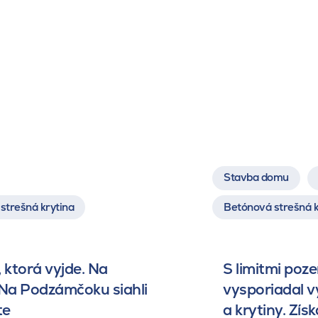
Stavba domu
strešná krytina
Betónová strešná k
 ktorá vyjde. Na
S limitmi poz
 Na Podzámčoku siahli
vysporiadal 
te
a krytiny. Získ