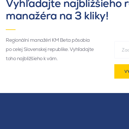
Vyhľadajte najbližšieho 
manažéra na 3 kliky!
Regionálni manažéri KM Beta pôsobia
po celej Slovenskej republike. Vyhľadajte
toho najbližšieho k vám.
V