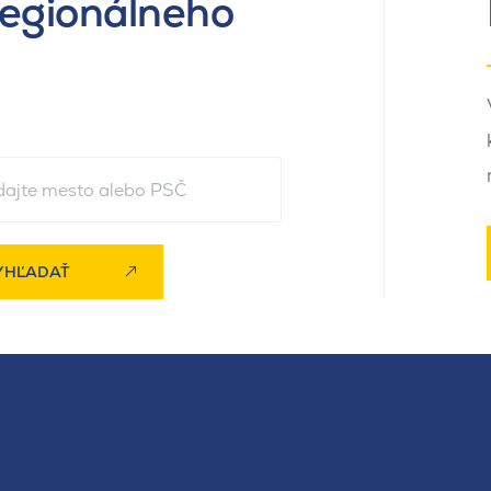
regionálneho
YHĽADAŤ