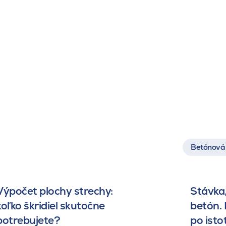
Betónová 
Výpočet plochy strechy:
Stávka,
koľko škridiel skutočne
betón.
potrebujete?
po isto