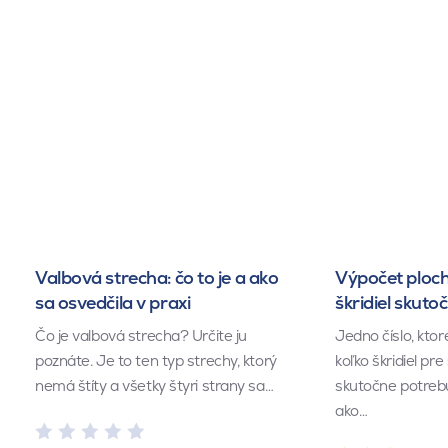
Valbová strecha: čo to je a ako
Výpočet ploch
sa osvedčila v praxi
škridiel skuto
Čo je valbová strecha? Určite ju
Jedno číslo, kto
poznáte. Je to ten typ strechy, ktorý
koľko škridiel pr
nemá štíty a všetky štyri strany sa…
skutočne potrebu
ako…