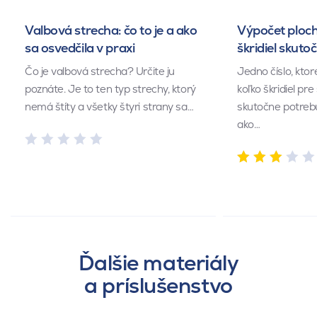
Valbová strecha: čo to je a ako
Výpočet ploch
sa osvedčila v praxi
škridiel skuto
Čo je valbová strecha? Určite ju
Jedno číslo, kto
poznáte. Je to ten typ strechy, ktorý
koľko škridiel pr
nemá štíty a všetky štyri strany sa…
skutočne potrebu
ako…
Ďalšie materiály
a príslušenstvo