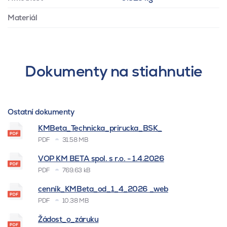
Materiál
Dokumenty na stiahnutie
Ostatní dokumenty
KMBeta_Technicka_prirucka_BSK_
PDF
31.58 MB
VOP KM BETA spol. s r.o. - 1.4.2026
PDF
769.63 kB
cenník_KMBeta_od_1_4_2026 _web
PDF
10.38 MB
Žádost_o_záruku