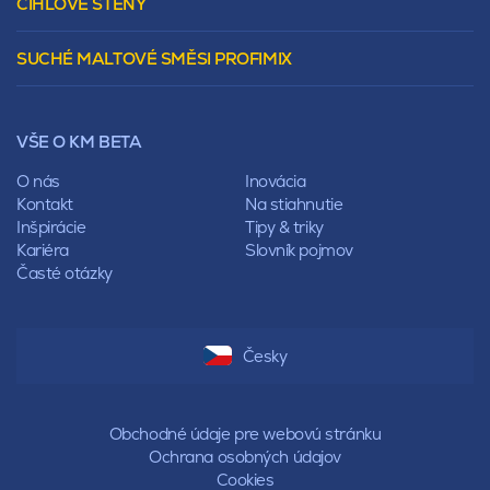
CIHLOVÉ STĚNY
Tepelnoizolačný prvok
Polovalbová
Vencovky
Stanová
SUCHÉ MALTOVÉ SMĚSI PROFIMIX
Preklady
Mansardová
Lícové murivo
Pultová
Ploty
Rota
Nástroje a príslušenstvo
Sedlová
VŠE O KM BETA
Pálené zdivo Profiblok
Valbová
Nosné murivo
O nás
Inovácia
Polovalbová
Priečky
Kontakt
Na stiahnutie
Stanová
Vencovky
Inšpirácie
Tipy & triky
Mansardová
Preklady
Kariéra
Slovník pojmov
Pultová
Časté otázky
Hodonka
Sedlová
Valbová
Polovalbová
Česky
Stanová
Mansardová
Pultová
Obchodné údaje pre webovú stránku
Ochrana osobných údajov
Cookies