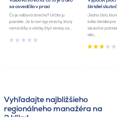
sa osvedčila v praxi
škridiel skuto
Čo je valbová strecha? Určite ju
Jedno číslo, kto
poznáte. Je to ten typ strechy, ktorý
koľko škridiel pr
nemá štíty a všetky štyri strany sa…
skutočne potrebu
ako…
Vyhľadajte najbližšieho
regionálneho manažéra na