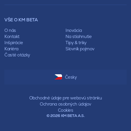
Lícové murivo
Pultová
Ploty
Rota
Nástroje a príslušenstvo
Sedlová
VŠE O KM BETA
Pálené zdivo Profiblok
Valbová
Nosné murivo
O nás
Inovácia
Polovalbová
Priečky
Kontakt
Na stiahnutie
Stanová
Vencovky
Inšpirácie
Tipy & triky
Mansardová
Preklady
Kariéra
Slovník pojmov
Pultová
Časté otázky
Hodonka
Sedlová
Valbová
Polovalbová
Česky
Stanová
Mansardová
Pultová
Obchodné údaje pre webovú stránku
Ochrana osobných údajov
Cookies
© 2026 KM BETA A.S.