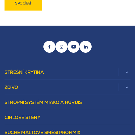
SPOČÍTAŤ
STŘEŠNÍ KRYTINA
ZDIVO
Zobrazit celou kategorii
STROPNÍ SYSTÉM MIAKO A HURDIS
Beta
Vápenopískové zdivo Sendwix
Sedlová
Murovacie bloky
Valbová
CIHLOVÉ STĚNY
Tepelnoizolačný prvok
Polovalbová
Vencovky
Stanová
SUCHÉ MALTOVÉ SMĚSI PROFIMIX
Preklady
Mansardová