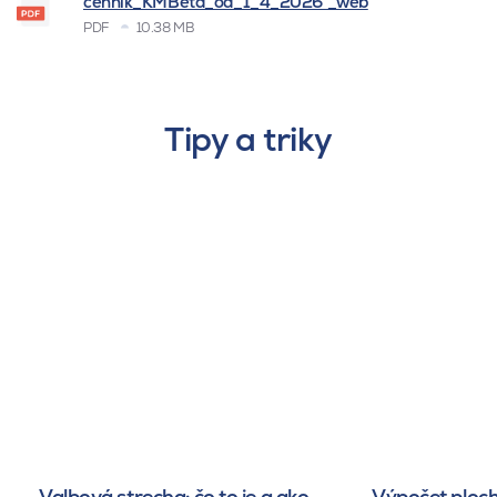
cenník_KMBeta_od_1_4_2026 _web
PDF
10.38 MB
Tipy a triky
Valbová strecha: čo to je a ako
Výpočet ploch