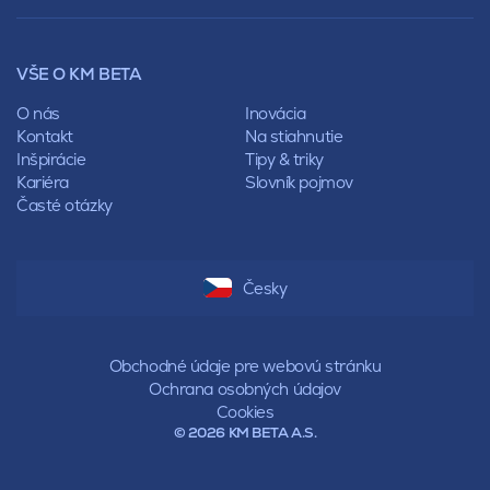
Lícové murivo
Pultová
Ploty
Rota
Nástroje a príslušenstvo
Sedlová
VŠE O KM BETA
Pálené zdivo Profiblok
Valbová
Nosné murivo
O nás
Inovácia
Polovalbová
Priečky
Kontakt
Na stiahnutie
Stanová
Vencovky
Inšpirácie
Tipy & triky
Mansardová
Preklady
Kariéra
Slovník pojmov
Pultová
Časté otázky
Hodonka
Sedlová
Valbová
Polovalbová
Česky
Stanová
Mansardová
Pultová
Obchodné údaje pre webovú stránku
Ochrana osobných údajov
Cookies
© 2026 KM BETA A.S.