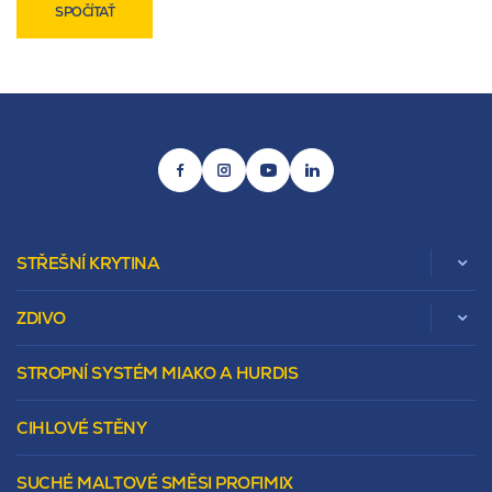
SPOČÍTAŤ
STŘEŠNÍ KRYTINA
ZDIVO
Zobrazit celou kategorii
STROPNÍ SYSTÉM MIAKO A HURDIS
Beta
Vápenopískové zdivo Sendwix
Sedlová
Murovacie bloky
Valbová
CIHLOVÉ STĚNY
Tepelnoizolačný prvok
Polovalbová
Vencovky
Stanová
SUCHÉ MALTOVÉ SMĚSI PROFIMIX
Preklady
Mansardová