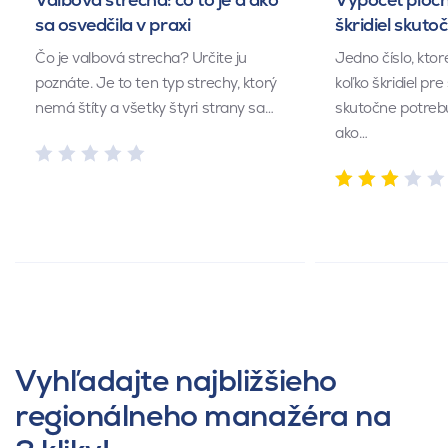
sa osvedčila v praxi
škridiel skuto
Čo je valbová strecha? Určite ju
Jedno číslo, kto
poznáte. Je to ten typ strechy, ktorý
koľko škridiel pr
nemá štíty a všetky štyri strany sa…
skutočne potrebu
ako…
Vyhľadajte najbližšieho
regionálneho manažéra na