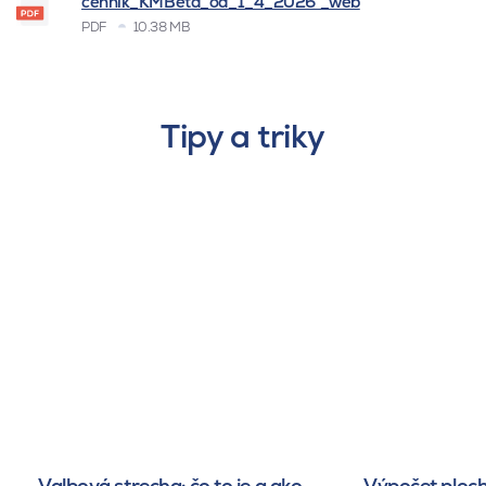
cenník_KMBeta_od_1_4_2026 _web
PDF
10.38 MB
Tipy a triky
Valbová strecha: čo to je a ako
Výpočet ploch