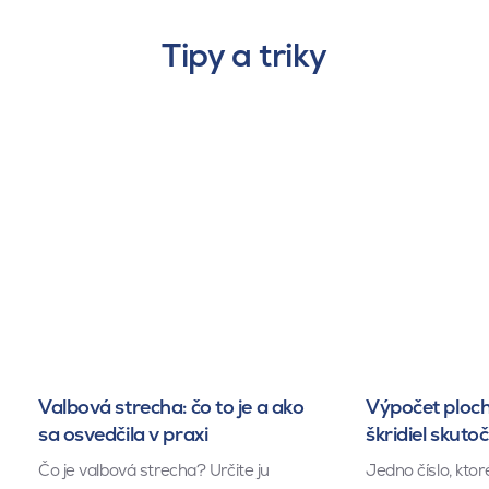
Tipy a triky
Valbová strecha: čo to je a ako
Výpočet ploch
sa osvedčila v praxi
škridiel skuto
Čo je valbová strecha? Určite ju
Jedno číslo, kto