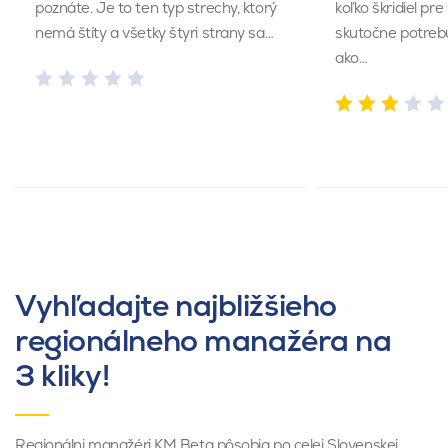
poznáte. Je to ten typ strechy, ktorý
koľko škridiel pr
nemá štíty a všetky štyri strany sa…
skutočne potrebu
ako…
Vyhľadajte najbližšieho
regionálneho manažéra na
3 kliky!
Regionálni manažéri KM Beta pôsobia po celej Slovenskej