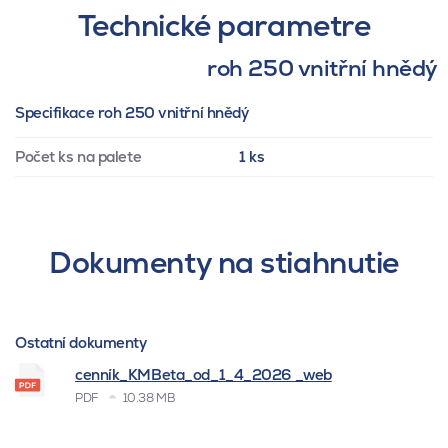
Technické parametre
roh 250 vnitřní hnědý
Specifikace roh 250 vnitřní hnědý
Počet ks na palete
1 ks
Dokumenty na stiahnutie
Ostatní dokumenty
cenník_KMBeta_od_1_4_2026 _web
PDF
10.38 MB