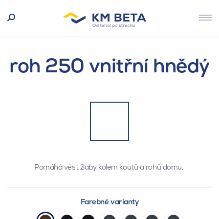
roh 250 vnitřní hnědý
Pomáhá vést žlaby kolem koutů a rohů domu.
Farebné varianty