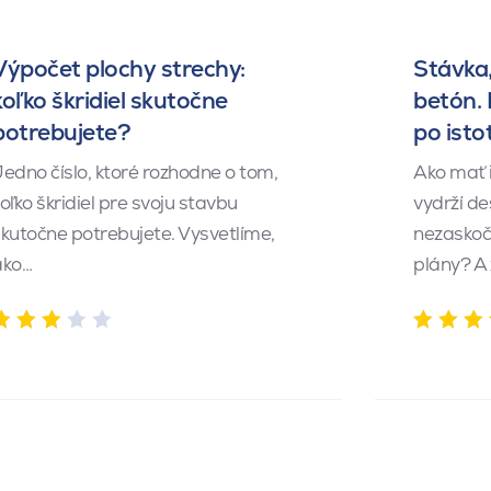
Výpočet plochy strechy:
Stávka,
koľko škridiel skutočne
betón.
potrebujete?
po isto
edno číslo, ktoré rozhodne o tom,
Ako mať 
oľko škridiel pre svoju stavbu
vydrží de
kutočne potrebujete. Vysvetlíme,
nezaskočí
ako…
plány? A