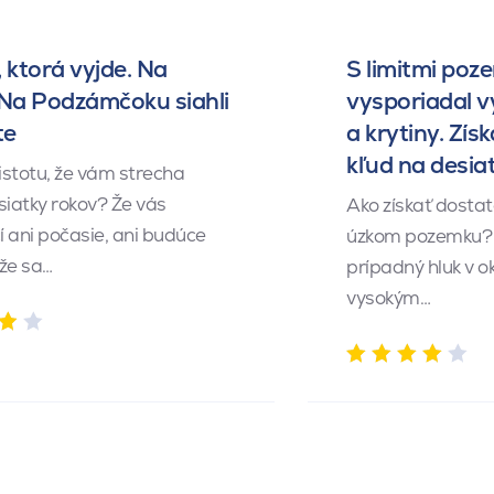
 ktorá vyjde. Na
S limitmi poz
 Na Podzámčoku siahli
vysporiadal 
te
a krytiny. Získ
kľud na desia
istotu, že vám strecha
siatky rokov? Že vás
Ako získať dosta
 ani počasie, ani budúce
úzkom pozemku? 
 že sa…
prípadný hluk v o
vysokým…