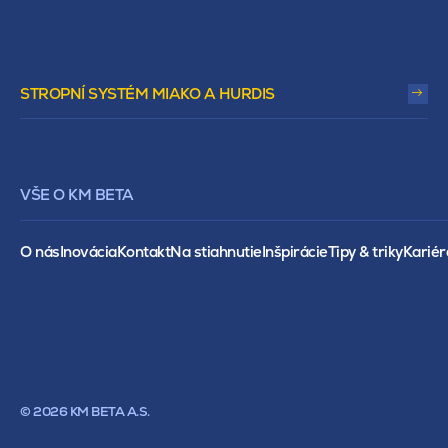
STROPNÍ SYSTÉM MIAKO A HURDIS
VŠE O KM BETA
O nás
Inovácia
Kontakt
Na stiahnutie
Inšpirácie
Tipy & triky
Kariér
© 2026 KM BETA A.S.