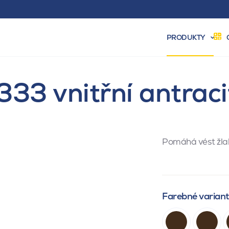
PRODUKTY
333 vnitřní antrac
Pomáhá vést žla
Farebné varian