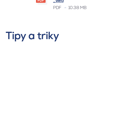
_web
PDF
10.38 MB
Tipy a triky