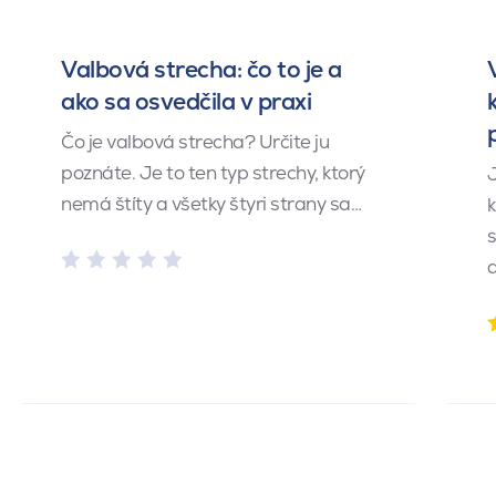
Valbová strecha: čo to je a
ako sa osvedčila v praxi
Čo je valbová strecha? Určite ju
poznáte. Je to ten typ strechy, ktorý
J
nemá štíty a všetky štyri strany sa…
k
s