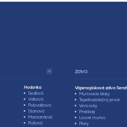
ZDIVO
Hodonka
Vápenopískové zdivo Send
Sedlová
Murovacie bloky
Valbová
Tepelnoizolačný prvok
Polovalbová
Vencovky
Stanová
Preklady
Mansardová
Lícové murivo
Pultová
Ploty