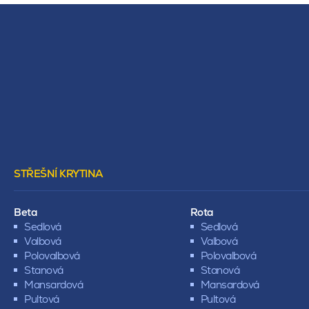
STŘEŠNÍ KRYTINA
Beta
Rota
Sedlová
Sedlová
Valbová
Valbová
Polovalbová
Polovalbová
Stanová
Stanová
Mansardová
Mansardová
Pultová
Pultová