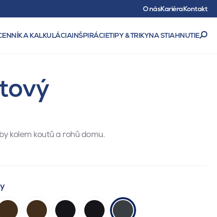
O nás
Kariéra
Kontakt
CENNÍK A KALKULÁCIA
INŠPIRÁCIE
TIPY & TRIKY
NA STIAHNUTIE
itový
by kolem koutů a rohů domu.
ty