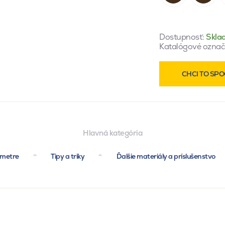
Dostupnosť:
Skla
Katalógové označ
CHCI TO SPO
Hlavná kategória
ametre
Tipy a triky
Ďalšie materiály a príslušenstvo