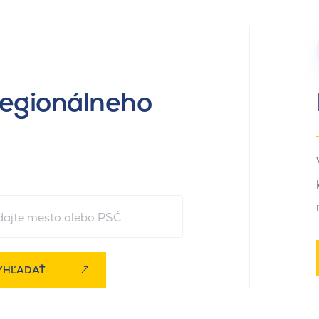
regionálneho
YHĽADAŤ