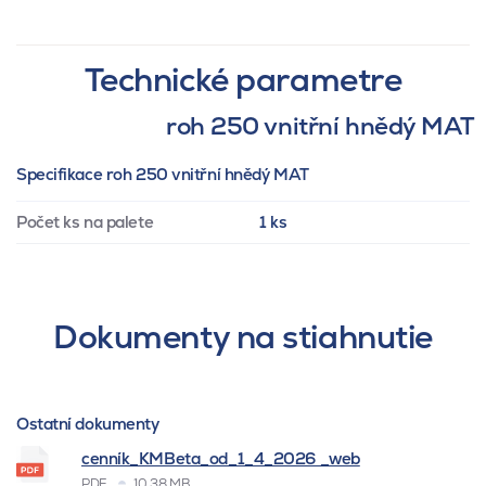
Technické parametre
roh 250 vnitřní hnědý MAT
Specifikace roh 250 vnitřní hnědý MAT
Počet ks na palete
1 ks
Dokumenty na stiahnutie
Ostatní dokumenty
cenník_KMBeta_od_1_4_2026 _web
PDF
10.38 MB