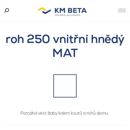
roh 250 vnitřní hnědý
MAT
Pomáhá vést žlaby kolem koutů a rohů domu.