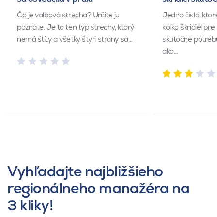
Čo je valbová strecha? Určite ju
Jedno číslo, kto
poznáte. Je to ten typ strechy, ktorý
koľko škridiel pr
nemá štíty a všetky štyri strany sa…
skutočne potrebu
ako…
Vyhľadajte najbližšieho
regionálneho manažéra na
3 kliky!