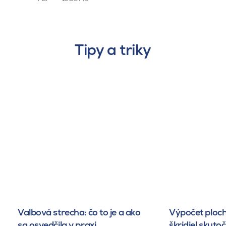
Tipy a triky
Valbová strecha: čo to je a ako
Výpočet ploch
sa osvedčila v praxi
škridiel skuto