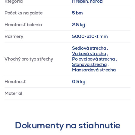
Ktegória
Hřeben, nároží
Počet ks na palete
5 bm
Hmotnosť balenia
2.5 kg
Rozmery
5000×310×1 mm
Sedlová strecha
,
Valbová strecha
,
Vhodný pro typ střechy
Polovalbová strecha
,
Stanová strecha
,
Mansardová strecha
Hmotnosť
0.5 kg
Materiál
Dokumenty na stiahnutie