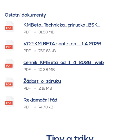
Ostatní dokumenty
KMBeta_Technicka_prirucka_BSK_
PDF
31.58 MB
VOP KM BETA spol. s r.o. - 1.4.2026
PDF
769.63 kB
cenník_KMBeta_od_1_4_2026 _web
PDF
10.38 MB
Žádost_o_záruku
PDF
2.18 MB
Reklamační řád
PDF
74.70 kB
Tipy a triky