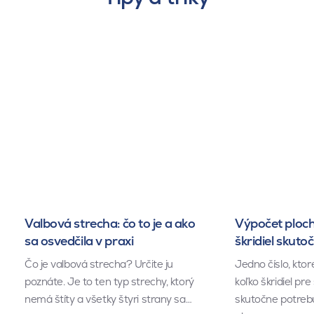
Valbová strecha: čo to je a ako
Výpočet ploch
sa osvedčila v praxi
škridiel skuto
Čo je valbová strecha? Určite ju
Jedno číslo, kto
poznáte. Je to ten typ strechy, ktorý
koľko škridiel pr
nemá štíty a všetky štyri strany sa…
skutočne potrebu