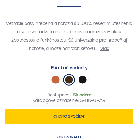
Vetracie pásy hrebeňa a nárožia sú 100% riešením utesnenia
a súčasne odvetranie hrebeňov a nároží s vysokou
životnosťou a funkčnosťou. Sú univerzálne pre hrebeň aj
nárožie, a môže nahradiť kefovú…
Viac
Farebné varianty
Dostupnosť:
Skladom
Katalógové označenie:
S-HN-UPAR
CHCI TO SPOČÍTAT
CHCI PORADIT