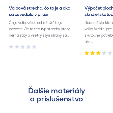
Valbová strecha: čo to je a ako
Výpočet ploch
sa osvedčila v praxi
škridiel skuto
Čo je valbová strecha? Určite ju
Jedno číslo, kto
poznáte. Je to ten typ strechy, ktorý
koľko škridiel pr
nemá štíty a všetky štyri strany sa…
skutočne potrebu
ako…
Ďalšie materiály
a príslušenstvo