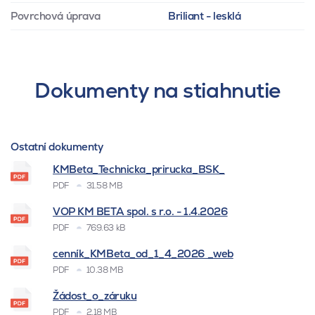
Povrchová úprava
Briliant - lesklá
Dokumenty na stiahnutie
Ostatní dokumenty
KMBeta_Technicka_prirucka_BSK_
PDF
31.58 MB
VOP KM BETA spol. s r.o. - 1.4.2026
PDF
769.63 kB
cenník_KMBeta_od_1_4_2026 _web
PDF
10.38 MB
Žádost_o_záruku
PDF
2.18 MB