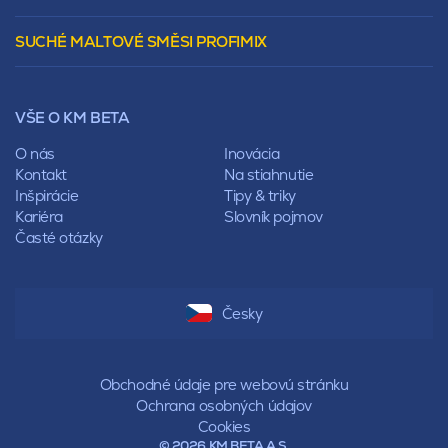
Polovalbová
Vencovky
Stanová
SUCHÉ MALTOVÉ SMĚSI PROFIMIX
Preklady
Mansardová
Lícové murivo
Pultová
Ploty
Rota
Nástroje a príslušenstvo
Sedlová
VŠE O KM BETA
Pálené zdivo Profiblok
Valbová
Nosné murivo
O nás
Inovácia
Polovalbová
Priečky
Kontakt
Na stiahnutie
Stanová
Vencovky
Inšpirácie
Tipy & triky
Mansardová
Preklady
Kariéra
Slovník pojmov
Pultová
Časté otázky
Hodonka
Sedlová
Valbová
Polovalbová
Česky
Stanová
Mansardová
Pultová
Obchodné údaje pre webovú stránku
Ochrana osobných údajov
Cookies
© 2026 KM BETA A.S.