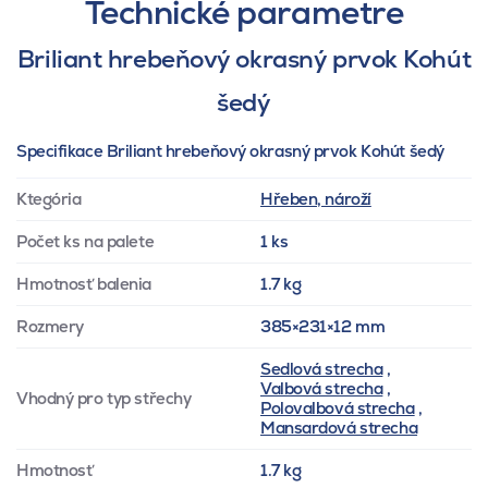
Technické parametre
Briliant hrebeňový okrasný prvok Kohút
šedý
Specifikace Briliant hrebeňový okrasný prvok Kohút šedý
Ktegória
Hřeben, nároží
Počet ks na palete
1 ks
Hmotnosť balenia
1.7 kg
Rozmery
385×231×12 mm
Sedlová strecha
,
Valbová strecha
,
Vhodný pro typ střechy
Polovalbová strecha
,
Mansardová strecha
Hmotnosť
1.7 kg