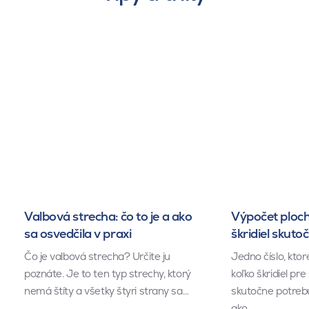
Valbová strecha: čo to je a ako
Výpočet ploch
sa osvedčila v praxi
škridiel skuto
Čo je valbová strecha? Určite ju
Jedno číslo, kto
poznáte. Je to ten typ strechy, ktorý
koľko škridiel pr
nemá štíty a všetky štyri strany sa…
skutočne potrebu
ako…