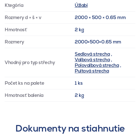
Ktegória
Úžlabí
Rozmery d × š × v
2000 × 500 × 0.65 mm
Hmotnosť
2 kg
Rozmery
2000×500×0.65 mm
Sedlová strecha
,
Valbová strecha
,
Vhodný pro typ střechy
Polovalbová strecha
,
Pultová strecha
Počet ks na palete
1 ks
Hmotnosť balenia
2 kg
Dokumenty na stiahnutie