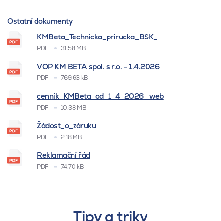
Ostatní dokumenty
KMBeta_Technicka_prirucka_BSK_
PDF
31.58 MB
VOP KM BETA spol. s r.o. - 1.4.2026
PDF
769.63 kB
cenník_KMBeta_od_1_4_2026 _web
PDF
10.38 MB
Žádost_o_záruku
PDF
2.18 MB
Reklamační řád
PDF
74.70 kB
Tipy a triky