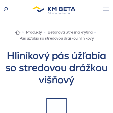
Produkty
Betónová Strešná krytina
Pás úžľabia so stredovou drážkou hliníkový
Hliníkový pás úžľabia
so stredovou drážkou
višňový