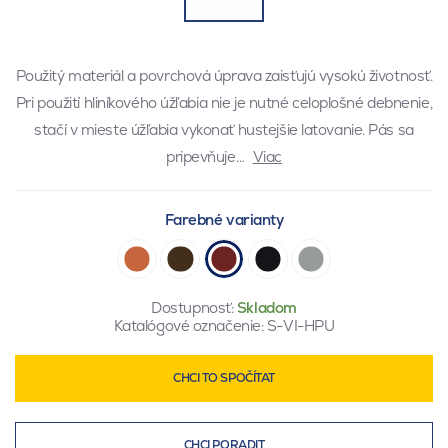
Použitý materiál a povrchová úprava zaisťujú vysokú životnosť.
Pri použití hliníkového úžľabia nie je nutné celoplošné debnenie,
stačí v mieste úžľabia vykonať hustejšie latovanie. Pás sa
pripevňuje…
Viac
Farebné varianty
Dostupnosť:
Skladom
Katalógové označenie:
S-VI-HPU
CHCI TO SPOČÍTAT
CHCI PORADIT