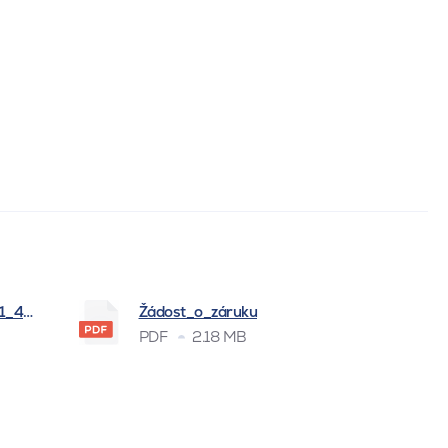
_1_4_2026
Žádost_o_záruku
PDF
2.18 MB