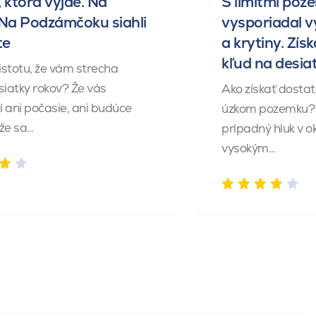
 ktorá vyjde. Na
S limitmi poz
 Na Podzámčoku siahli
vysporiadal 
te
a krytiny. Získ
kľud na desia
istotu, že vám strecha
siatky rokov? Že vás
Ako získať dosta
 ani počasie, ani budúce
úzkom pozemku? 
 že sa…
prípadný hluk v o
vysokým…