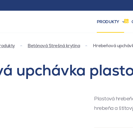
PRODUKTY
rodukty
Betónová Strešná krytina
Hrebeňová upchávk
á upchávka plasto
Plastová hrebeňo
hrebeňa a štítov