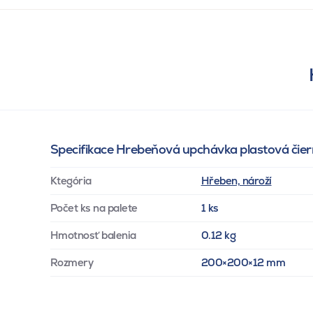
Specifikace Hrebeňová upchávka plastová čie
Ktegória
Hřeben, nároží
Počet ks na palete
1 ks
Hmotnosť balenia
0.12 kg
Rozmery
200×200×12 mm