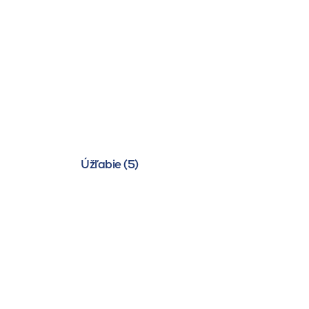
Úžľabie (5)