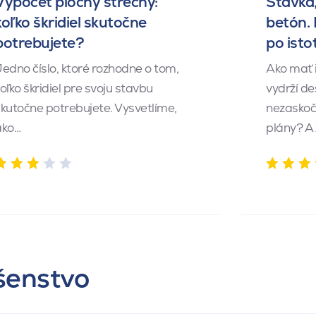
Výpočet plochy strechy:
Stávka,
koľko škridiel skutočne
betón.
potrebujete?
po isto
edno číslo, ktoré rozhodne o tom,
Ako mať 
oľko škridiel pre svoju stavbu
vydrží de
kutočne potrebujete. Vysvetlíme,
nezaskočí
ako…
plány? A
ušenstvo