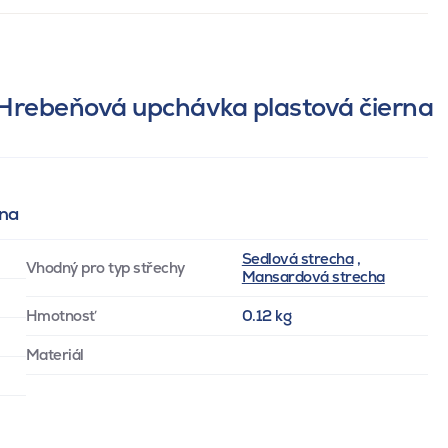
Hrebeňová upchávka plastová čierna
rna
Sedlová strecha
,
Vhodný pro typ střechy
Mansardová strecha
Hmotnosť
0.12 kg
Materiál