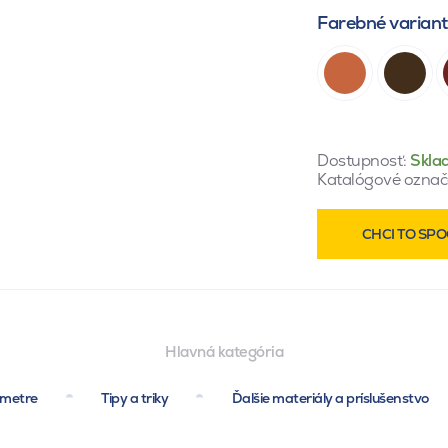
Farebné varian
Dostupnosť:
Skla
Katalógové označ
CHCI TO SPO
Hlavná kategória
ametre
Tipy a triky
Ďalšie materiály a príslušenstvo