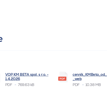
e
VOP KM BETA spol. s r.o. -
cenník_KMBeta_od
1.4.2026
_web
PDF
769.63 kB
PDF
10.38 MB