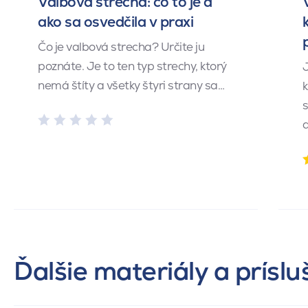
Valbová strecha: čo to je a
ako sa osvedčila v praxi
Čo je valbová strecha? Určite ju
poznáte. Je to ten typ strechy, ktorý
J
nemá štíty a všetky štyri strany sa…
k
s
Ďalšie materiály a prísl