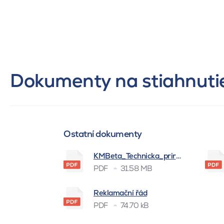
Dokumenty na stiahnuti
Ostatní dokumenty
KMBeta_Technicka_prirucka_BSK_
PDF
31.58 MB
Reklamační řád
PDF
74.70 kB