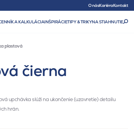
O nás
Kariéra
Kontakt
CENNÍK A KALKULÁCIA
INŠPIRÁCIE
TIPY & TRIKY
NA STIAHNUTIE
a plastová
vá čierna
vá upchávka slúži na ukončenie (uzavretie) detailu
ých hrán.