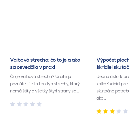
Valbová strecha: čo to je a ako
Výpočet ploch
sa osvedčila v praxi
škridiel skuto
Čo je valbová strecha? Určite ju
Jedno číslo, kto
poznáte. Je to ten typ strechy, ktorý
koľko škridiel pr
nemá štíty a všetky štyri strany sa…
skutočne potrebu
ako…