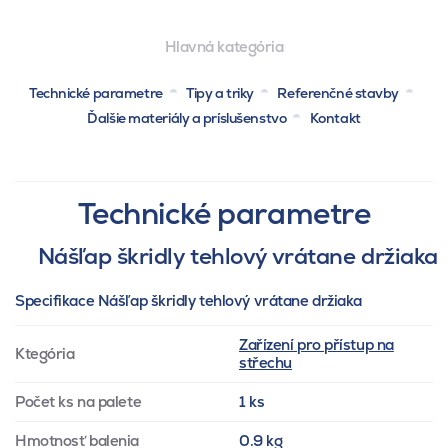
Hlavná kategória
Technické parametre
Tipy a triky
Referenčné stavby
Ďalšie materiály a príslušenstvo
Kontakt
Technické parametre
Nášľap škridly tehlový vrátane držiaka
Specifikace Nášľap škridly tehlový vrátane držiaka
Zařízení pro přístup na
Ktegória
střechu
Počet ks na palete
1 ks
Hmotnosť balenia
0.9 kg