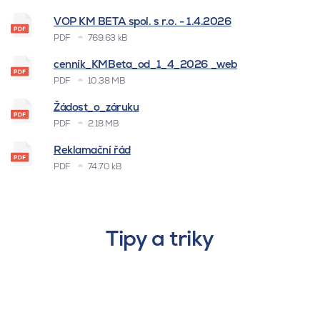
VOP KM BETA spol. s r.o. - 1.4.2026
PDF
769.63 kB
cenník_KMBeta_od_1_4_2026 _web
PDF
10.38 MB
Žádost_o_záruku
PDF
2.18 MB
Reklamační řád
PDF
74.70 kB
Tipy a triky