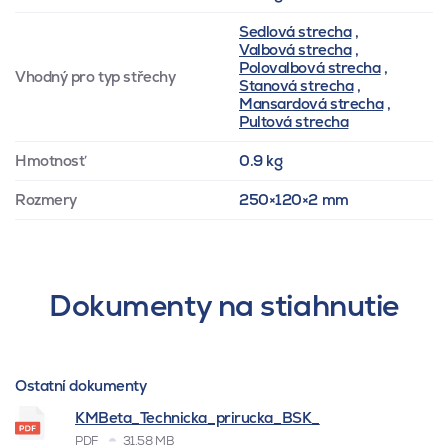
Sedlová strecha
,
Valbová strecha
,
Polovalbová strecha
,
Vhodný pro typ střechy
Stanová strecha
,
Mansardová strecha
,
Pultová strecha
Hmotnosť
0.9 kg
Rozmery
250×120×2 mm
Dokumenty na stiahnutie
Ostatní dokumenty
KMBeta_Technicka_prirucka_BSK_
PDF
31.58 MB