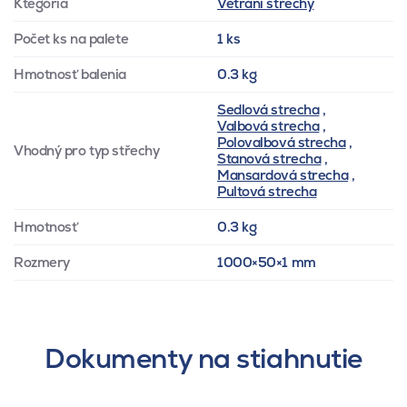
Ktegória
Větrání střechy
Počet ks na palete
1 ks
Hmotnosť balenia
0.3 kg
Sedlová strecha
,
Valbová strecha
,
Polovalbová strecha
,
Vhodný pro typ střechy
Stanová strecha
,
Mansardová strecha
,
Pultová strecha
Hmotnosť
0.3 kg
Rozmery
1000×50×1 mm
Dokumenty na stiahnutie