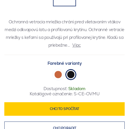
Ochranná vetracia mriežka chráni pred vlietavaním vtákov
medzi odkvapovú latu a profilovanú krytinu. Ochranné vetracie
mriežky s kefami sa používajú pri profilovanej krytine. Kladú sa
priebežne…
Viac
Farebné varianty
Dostupnosť:
Skladom
Katalógové označenie:
S-CE-OVMU
CHCI TO SPOČÍTAT
CHCI PORADIT