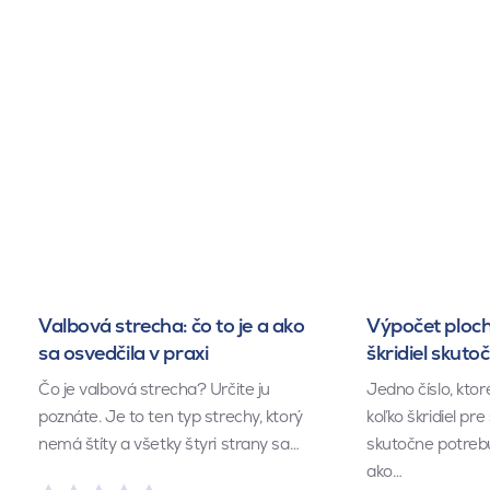
Valbová strecha: čo to je a ako
Výpočet ploch
sa osvedčila v praxi
škridiel skuto
Čo je valbová strecha? Určite ju
Jedno číslo, kto
poznáte. Je to ten typ strechy, ktorý
koľko škridiel pr
nemá štíty a všetky štyri strany sa…
skutočne potrebu
ako…