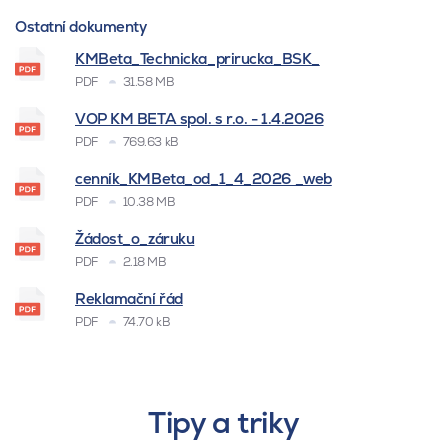
Ostatní dokumenty
KMBeta_Technicka_prirucka_BSK_
PDF
31.58 MB
VOP KM BETA spol. s r.o. - 1.4.2026
PDF
769.63 kB
cenník_KMBeta_od_1_4_2026 _web
PDF
10.38 MB
Žádost_o_záruku
PDF
2.18 MB
Reklamační řád
PDF
74.70 kB
Tipy a triky