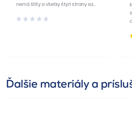
nemá štíty a všetky štyri strany sa…
k
s
Ďalšie materiály a prísl