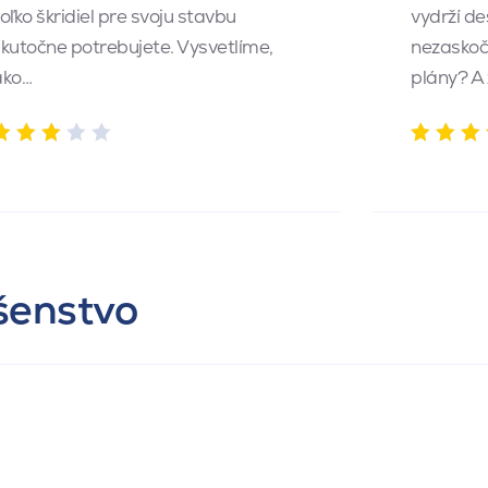
oľko škridiel pre svoju stavbu
vydrží de
kutočne potrebujete. Vysvetlíme,
nezaskočí
ako…
plány? A
ušenstvo