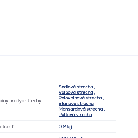
Sedlová strecha
,
Valbová strecha
,
Polovalbová strecha
,
dný pro typ střechy
Stanová strecha
,
Mansardová strecha
,
Pultová strecha
otnosť
0.2 kg