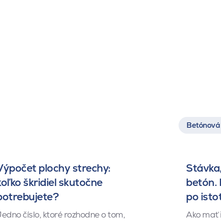
Betónová 
Výpočet plochy strechy:
Stávka,
koľko škridiel skutočne
betón.
potrebujete?
po isto
edno číslo, ktoré rozhodne o tom,
Ako mať 