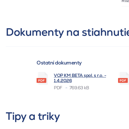
Ro
Dokumenty na stiahnuti
Ostatní dokumenty
VOP KM BETA spol. s r.o. -
1.4.2026
PDF
769.63 kB
Tipy a triky