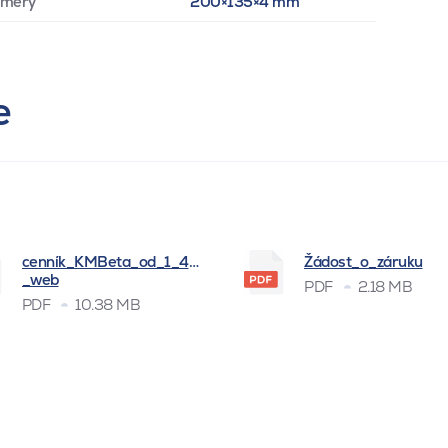
zmery
200×135×4 mm
e
cenník_KMBeta_od_1_4_2026
Žádost_o_záruku
_web
PDF
2.18 MB
PDF
10.38 MB