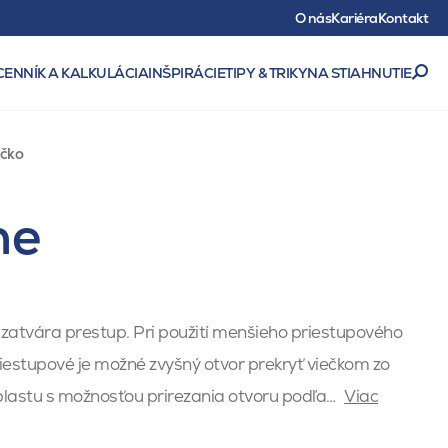
O nás
Kariéra
Kontakt
CENNÍK A KALKULÁCIA
INŠPIRÁCIE
TIPY & TRIKY
NA STIAHNUTIE
ečko
ne
uzatvára prestup. Pri použití menšieho priestupového
riestupové je možné zvyšný otvor prekryť viečkom zo
plastu s možnosťou prirezania otvoru podľa…
Viac