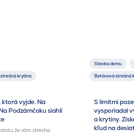
Stavba domu
strešná krytina
Betónová strešná k
 ktorá vyjde. Na
S limitmi poz
 Na Podzámčoku siahli
vysporiadal 
te
a krytiny. Získ
kľud na desia
istotu, že vám strecha