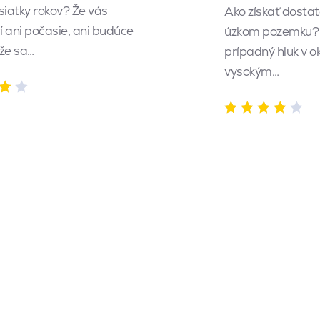
siatky rokov? Že vás
Ako získať dosta
 ani počasie, ani budúce
úzkom pozemku? 
 že sa…
prípadný hluk v o
vysokým…