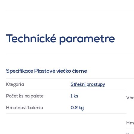
Technické parametre
Specifikace Plastové viečko čierne
Ktegória
Střešní prostupy
Počet ks na palete
1 ks
Vho
Hmotnosť balenia
0.2 kg
Hm