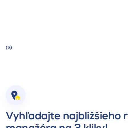
(3)
Vyhľadajte najbližšieho 
manažéra na 3 kliky!