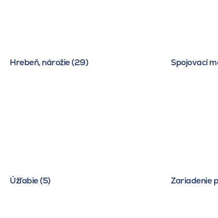
Hrebeň, nárožie (29)
Spojovací ma
Úžľabie (5)
Zariadenie p