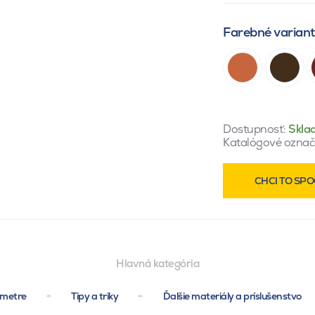
Farebné varian
Dostupnosť:
Skla
Katalógové označ
CHCI TO SPO
Hlavná kategória
ametre
Tipy a triky
Ďalšie materiály a príslušenstvo