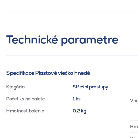
Technické parametre
Specifikace Plastové viečko hnedé
Ktegória
Střešní prostupy
Počet ks na palete
1 ks
Vho
Hmotnosť balenia
0.2 kg
Hm