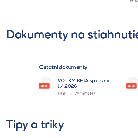
Ro
Dokumenty na stiahnuti
Ostatní dokumenty
VOP KM BETA spol. s r.o. -
1.4.2026
PDF
769.63 kB
Tipy a triky