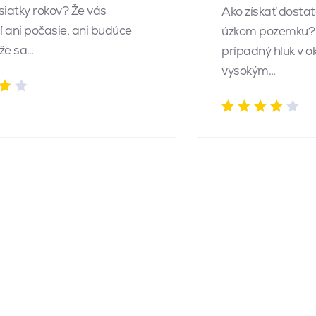
siatky rokov? Že vás
Ako získať dosta
 ani počasie, ani budúce
úzkom pozemku? 
 že sa…
prípadný hluk v o
vysokým…