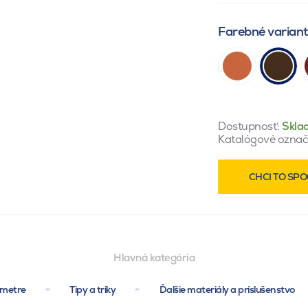
Farebné varian
Dostupnosť:
Skla
Katalógové označ
CHCI TO SPO
Hlavná kategória
ametre
Tipy a triky
Ďalšie materiály a príslušenstvo