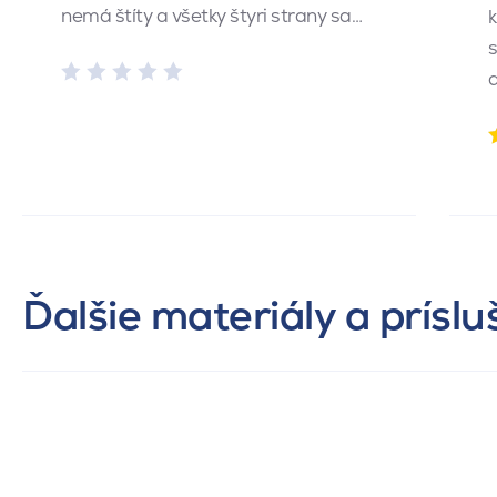
nemá štíty a všetky štyri strany sa…
k
s
Ďalšie materiály a prísl