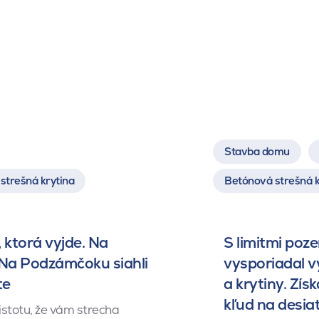
Stavba domu
strešná krytina
Betónová strešná k
 ktorá vyjde. Na
S limitmi poz
 Na Podzámčoku siahli
vysporiadal 
te
a krytiny. Získ
kľud na desia
istotu, že vám strecha