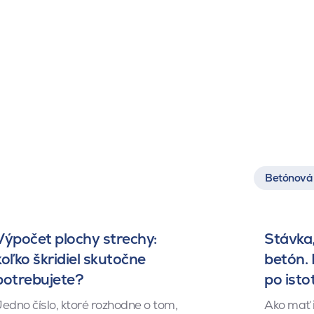
Betónová 
Výpočet plochy strechy:
Stávka,
koľko škridiel skutočne
betón.
potrebujete?
po isto
edno číslo, ktoré rozhodne o tom,
Ako mať 