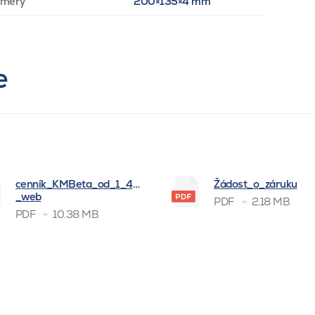
zmery
200×135×4 mm
e
cenník_KMBeta_od_1_4_2026
Žádost_o_záruku
_web
PDF
2.18 MB
PDF
10.38 MB