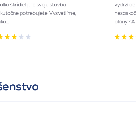
oľko škridiel pre svoju stavbu
vydrží de
kutočne potrebujete. Vysvetlíme,
nezaskočí
ako…
plány? A
ušenstvo