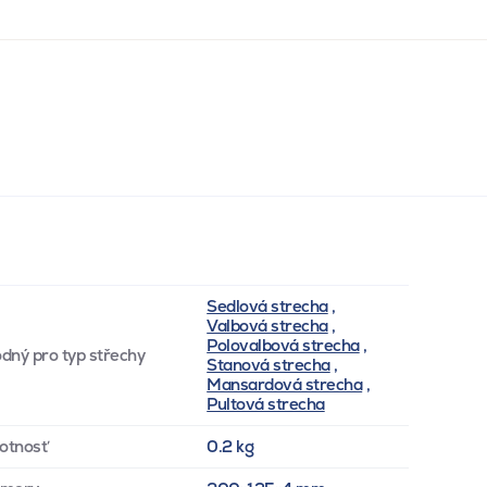
Sedlová strecha
,
Valbová strecha
,
Polovalbová strecha
,
dný pro typ střechy
Stanová strecha
,
Mansardová strecha
,
Pultová strecha
otnosť
0.2 kg