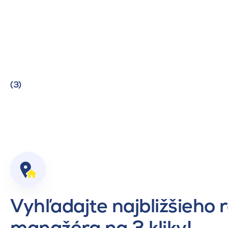
(3)
Vyhľadajte najbližšieho 
manažéra na 3 kliky!