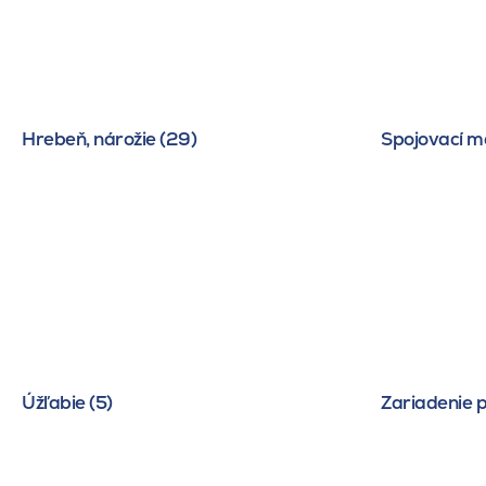
Hrebeň, nárožie (29)
Spojovací ma
Úžľabie (5)
Zariadenie p