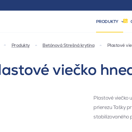
PRODUKTY
Produkty
Betónová Strešná krytina
Plastové vi
lastové viečko hne
Plastové viečko 
prierezu Tašky p
stabilizovaného 