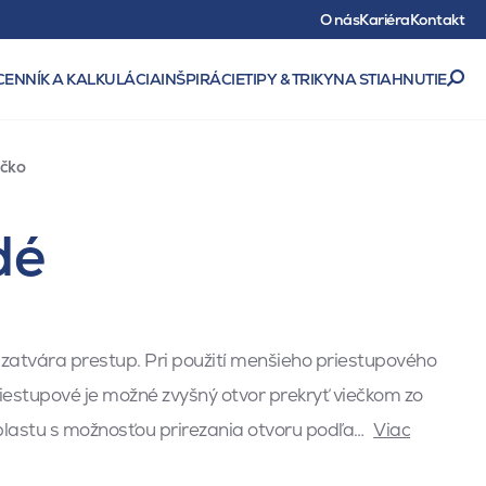
O nás
Kariéra
Kontakt
CENNÍK A KALKULÁCIA
INŠPIRÁCIE
TIPY & TRIKY
NA STIAHNUTIE
ečko
dé
uzatvára prestup. Pri použití menšieho priestupového
riestupové je možné zvyšný otvor prekryť viečkom zo
plastu s možnosťou prirezania otvoru podľa…
Viac