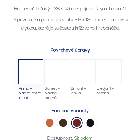
Hrebenáč krížový - XB slúži na spojenie štyroch nároží.
Pripevňuje sa pomocou vrutu 3,6 x 120 mm s plastovou
krytkou, ktorá je súčasťou krížového hrebenáča.
Povrchové úpravy
Prima -
Samet -
Briliant -
Elegant -
hladká, extra
hladká,
lesklá
matná
lesklá
matná
Farebné varianty
Dostupnosť:
Skladom