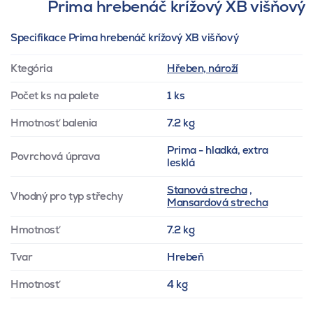
Prima hrebenáč krížový XB višňový
Specifikace Prima hrebenáč krížový XB višňový
Ktegória
Hřeben, nároží
Počet ks na palete
1 ks
Hmotnosť balenia
7.2 kg
Prima - hladká, extra
Povrchová úprava
lesklá
Stanová strecha
,
Vhodný pro typ střechy
Mansardová strecha
Hmotnosť
7.2 kg
Tvar
Hrebeň
Hmotnosť
4 kg