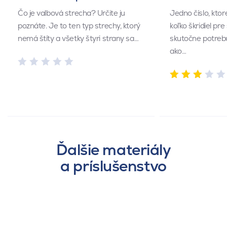
Čo je valbová strecha? Určite ju
Jedno číslo, kto
poznáte. Je to ten typ strechy, ktorý
koľko škridiel pr
nemá štíty a všetky štyri strany sa…
skutočne potrebu
ako…
Ďalšie materiály
a príslušenstvo