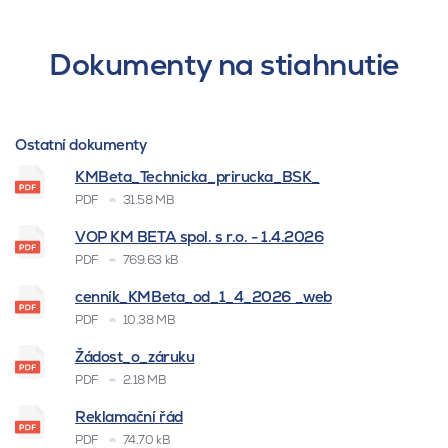
Dokumenty na stiahnutie
Ostatní dokumenty
KMBeta_Technicka_prirucka_BSK_
PDF
31.58 MB
VOP KM BETA spol. s r.o. - 1.4.2026
PDF
769.63 kB
cenník_KMBeta_od_1_4_2026 _web
PDF
10.38 MB
Žádost_o_záruku
PDF
2.18 MB
Reklamační řád
PDF
74.70 kB