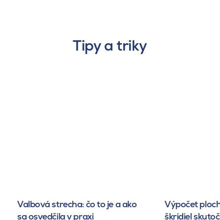
Tipy a triky
Valbová strecha: čo to je a ako
Výpočet ploch
sa osvedčila v praxi
škridiel skuto