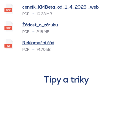
cenník_KMBeta_od_1_4_2026 _web
PDF
10.38 MB
Žádost_o_záruku
PDF
2.18 MB
Reklamační řád
PDF
74.70 kB
Tipy a triky