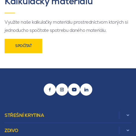
Kalkulačky materiálu
Využite naše kalkulačky materiálu prostredníctvom ktorých si
jednoducho spočítate spotrebu daného materiálu.
SPOČÍTAŤ
STŘEŠNÍ KRYTINA
ZDIVO
Zobrazit celou kategorii