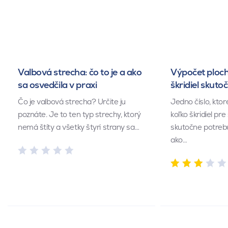
Valbová strecha: čo to je a ako
Výpočet ploch
sa osvedčila v praxi
škridiel skuto
Čo je valbová strecha? Určite ju
Jedno číslo, kto
poznáte. Je to ten typ strechy, ktorý
koľko škridiel pr
nemá štíty a všetky štyri strany sa…
skutočne potrebu
ako…