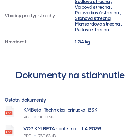
Sedlová strecha
,
Valbová strecha
,
Polovalbová strecha
,
Vhodný pro typ střechy
Stanová strecha
,
Mansardová strecha
,
Pultová strecha
Hmotnosť
1.34 kg
Dokumenty na stiahnutie
Ostatní dokumenty
KMBeta_Technicka_prirucka_BSK_
PDF
31.58 MB
VOP KM BETA spol. s r.o. - 1.4.2026
PDF
769.63 kB