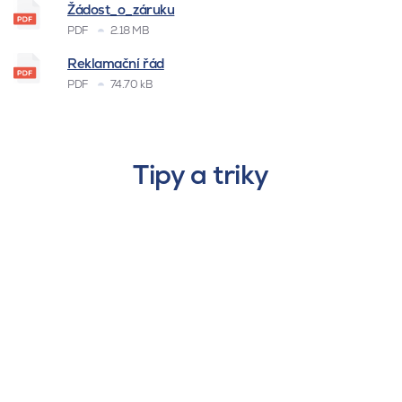
Žádost_o_záruku
PDF
2.18 MB
Reklamační řád
PDF
74.70 kB
Tipy a triky