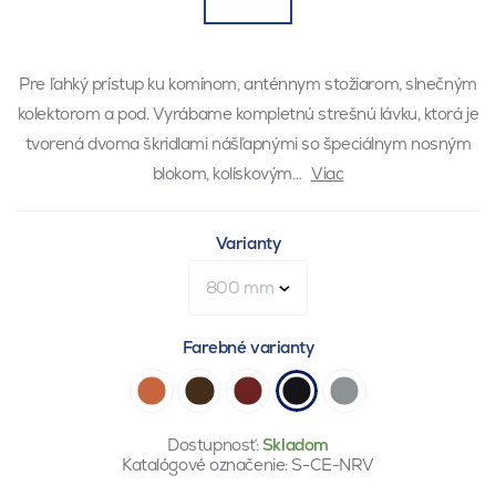
Pre ľahký prístup ku komínom, anténnym stožiarom, slnečným
kolektorom a pod. Vyrábame kompletnú strešnú lávku, ktorá je
tvorená dvoma škridlami nášľapnými so špeciálnym nosným
blokom, kolískovým…
Viac
Varianty
800 mm
Farebné varianty
Dostupnosť:
Skladom
Katalógové označenie:
S-CE-NRV