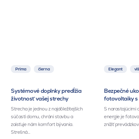
Prima
čierna
Elegant
vi
Systémové doplnky predĺžia
Bezpečné uko
životnosť vašej strechy
fotovoltaiky 
Strecha je jednou z najdôležitejších
S narastajúcimi c
súčastí domu, chráni stavbu a
energie je fotovo
zaisťuje nám komfort bývania.
znížiť prevádzko
Strešná…