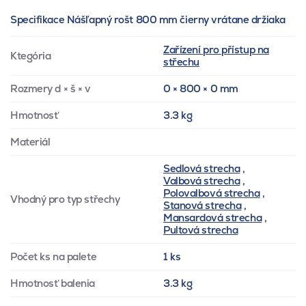
Specifikace Nášľapný rošt 800 mm čierny vrátane držiaka
Zařízení pro přístup na
Ktegória
střechu
Rozmery d × š × v
0 × 800 × 0 mm
Hmotnosť
3.3 kg
Materiál
Sedlová strecha
,
Valbová strecha
,
Polovalbová strecha
,
Vhodný pro typ střechy
Stanová strecha
,
Mansardová strecha
,
Pultová strecha
Počet ks na palete
1 ks
Hmotnosť balenia
3.3 kg