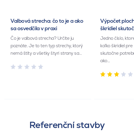
Valbová strecha: čo to je a ako
Výpočet ploch
sa osvedčila v praxi
škridiel skuto
Čo je valbová strecha? Určite ju
Jedno číslo, kto
poznáte. Je to ten typ strechy, ktorý
koľko škridiel pr
nemá štíty a všetky štyri strany sa…
skutočne potrebu
ako…
Referenční stavby