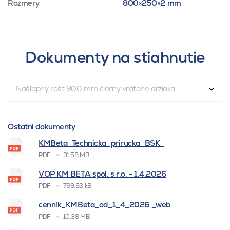
Rozmery
800×250×2 mm
Dokumenty na stiahnutie
Nášľapný rošt 800 mm čierny vrátane držiaka
Ostatní dokumenty
KMBeta_Technicka_prirucka_BSK_
PDF
31.58 MB
VOP KM BETA spol. s r.o. - 1.4.2026
PDF
769.63 kB
cenník_KMBeta_od_1_4_2026 _web
PDF
10.38 MB