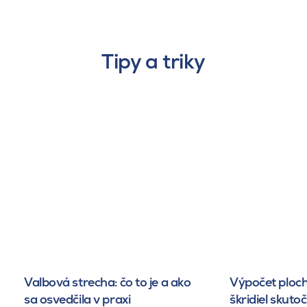
Tipy a triky
Valbová strecha: čo to je a ako
Výpočet ploch
sa osvedčila v praxi
škridiel skuto