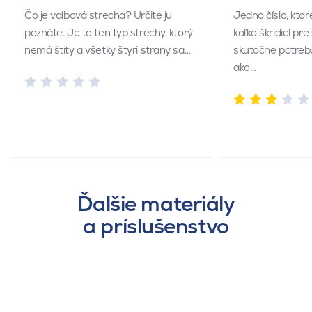
Čo je valbová strecha? Určite ju
Jedno číslo, kto
poznáte. Je to ten typ strechy, ktorý
koľko škridiel pr
nemá štíty a všetky štyri strany sa…
skutočne potrebu
ako…
Ďalšie materiály
a príslušenstvo