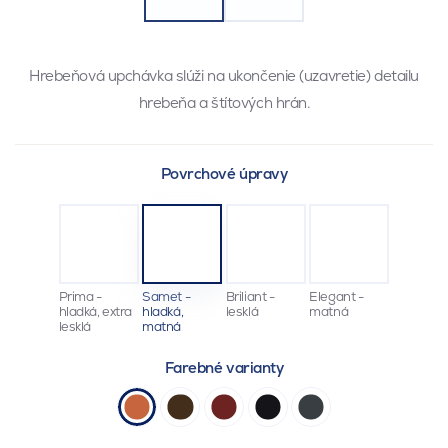
Hrebeňová upchávka slúži na ukončenie (uzavretie) detailu
hrebeňa a štítových hrán.
Povrchové úpravy
Prima -
Samet -
Briliant -
Elegant -
hladká, extra
hladká,
lesklá
matná
lesklá
matná
Farebné varianty