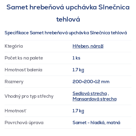
Samet hrebeňová upchávka Slnečnica
tehlová
Specifikace Samet hrebeňová upchávka Slnečnica tehlová
Ktegória
Hřeben, nároží
Počet ks na palete
1 ks
Hmotnosť balenia
1.7 kg
Rozmery
200×200×12 mm
Sedlová strecha
,
Vhodný pro typ střechy
Mansardová strecha
Hmotnosť
1.7 kg
Povrchová úprava
Samet - hladká, matná