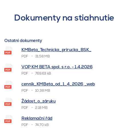
Dokumenty na stiahnutie
Ostatní dokumenty
KMBeta_Technicka_prirucka_BSK_
PDF
31.58 MB
VOP KM BETA spol. s r.o. - 1.4.2026
PDF
769.63 kB
cenník_KMBeta_od_1_4_2026 _web
PDF
10.38 MB
Žádost_o_záruku
PDF
2.18 MB
Reklamační řád
PDF
74.70 kB