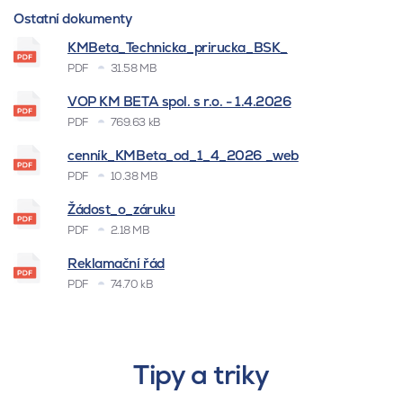
Ostatní dokumenty
KMBeta_Technicka_prirucka_BSK_
PDF
31.58 MB
VOP KM BETA spol. s r.o. - 1.4.2026
PDF
769.63 kB
cenník_KMBeta_od_1_4_2026 _web
PDF
10.38 MB
Žádost_o_záruku
PDF
2.18 MB
Reklamační řád
PDF
74.70 kB
Tipy a triky