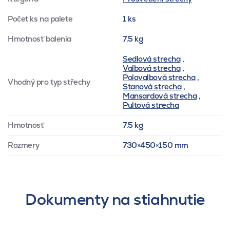
Počet ks na palete
1 ks
Hmotnosť balenia
7.5 kg
Sedlová strecha
,
Valbová strecha
,
Polovalbová strecha
,
Vhodný pro typ střechy
Stanová strecha
,
Mansardová strecha
,
Pultová strecha
Hmotnosť
7.5 kg
Rozmery
730×450×150 mm
Dokumenty na stiahnutie