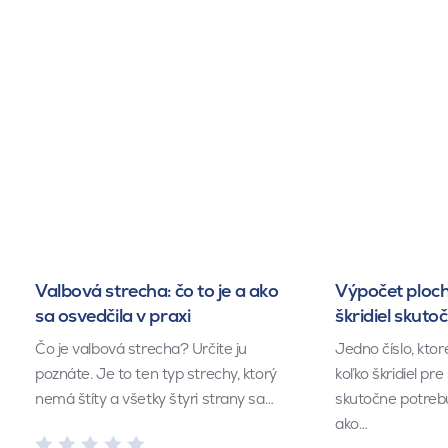
Valbová strecha: čo to je a ako
Výpočet ploch
sa osvedčila v praxi
škridiel skuto
Čo je valbová strecha? Určite ju
Jedno číslo, kto
poznáte. Je to ten typ strechy, ktorý
koľko škridiel pr
nemá štíty a všetky štyri strany sa…
skutočne potrebu
ako…