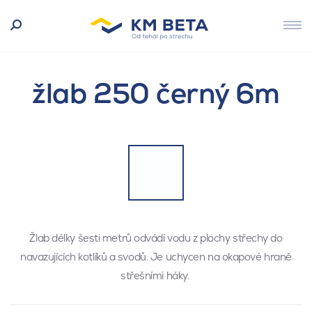
žlab 250 černý 6m
Žlab délky šesti metrů odvádí vodu z plochy střechy do
navazujících kotlíků a svodů. Je uchycen na okapové hraně
střešními háky.