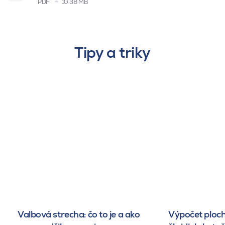
PDF
10.38 MB
Tipy a triky
Valbová strecha: čo to je a ako
Výpočet ploch