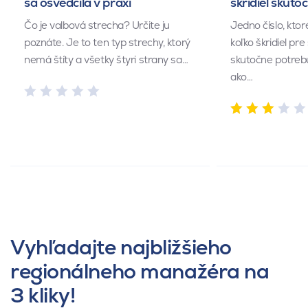
sa osvedčila v praxi
škridiel skuto
Čo je valbová strecha? Určite ju
Jedno číslo, kto
poznáte. Je to ten typ strechy, ktorý
koľko škridiel pr
nemá štíty a všetky štyri strany sa…
skutočne potrebu
ako…
Vyhľadajte najbližšieho
regionálneho manažéra na
3 kliky!