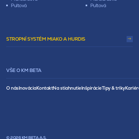
Pultová
Pultová
STROPNÍ SYSTÉM MIAKO A HURDIS
VŠE O KM BETA
O nás
Inovácia
Kontakt
Na stiahnutie
Inšpirácie
Tipy & triky
Kariér
© 2026 KM BETA A.S.