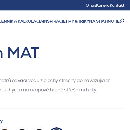
O nás
Kariéra
Kontakt
CENNÍK A KALKULÁCIA
INŠPIRÁCIE
TIPY & TRIKY
NA STIAHNUTIE
6m MAT
metrů odvádí vodu z plochy střechy do navazujících
 Je uchycen na okapové hraně střešními háky.
ty