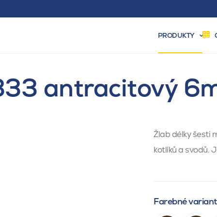
PRODUKTY
333 antracitový 
Žlab délky šesti 
kotlíků a svodů.
Farebné varian