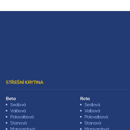
STŘEŠNÍ KRYTINA
Beta
Rota
Sedlová
Sedlová
Valbová
Valbová
Polovalbová
Polovalbová
Stanová
Stanová
Mansardová
Mansardová