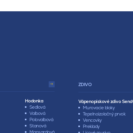
ZDIVO
Hodonka
Vápenopískové zdivo Send
Sedlová
Murovacie bloky
Valbová
Tepelnoizolačný prvok
Polovalbová
Vencovky
Stanová
Preklady
Mansardová
Lícové murivo