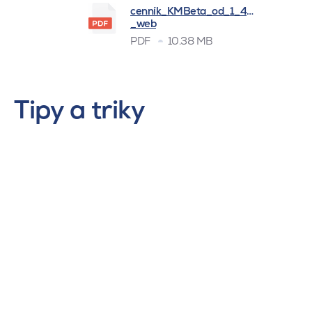
cenník_KMBeta_od_1_4_2026
_web
PDF
10.38 MB
Tipy a triky