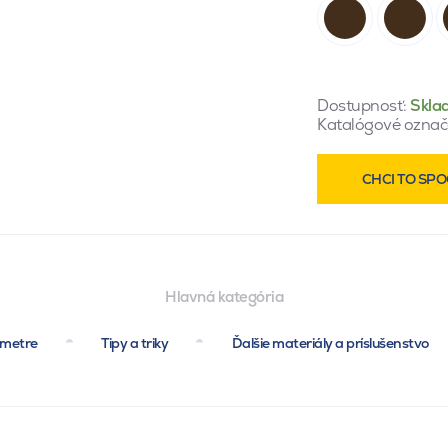
Dostupnosť:
Skla
Katalógové označ
CHCI TO SPO
Hlavná kategória
ametre
Tipy a triky
Ďalšie materiály a príslušenstvo