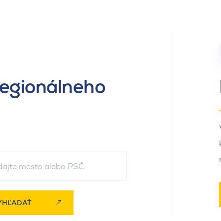
regionálneho
YHĽADAŤ