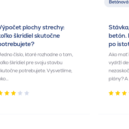
Betónová 
Výpočet plochy strechy:
Stávka,
koľko škridiel skutočne
betón.
potrebujete?
po isto
edno číslo, ktoré rozhodne o tom,
Ako mať 
oľko škridiel pre svoju stavbu
vydrží de
kutočne potrebujete. Vysvetlíme,
nezaskočí
ako…
plány? A