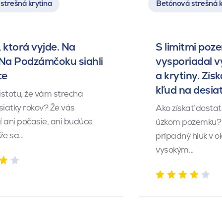
strešná krytina
Betónová strešná k
 ktorá vyjde. Na
S limitmi poz
 Na Podzámčoku siahli
vysporiadal 
te
a krytiny. Získ
kľud na desia
istotu, že vám strecha
siatky rokov? Že vás
Ako získať dosta
 ani počasie, ani budúce
úzkom pozemku? 
 že sa…
prípadný hluk v o
vysokým…