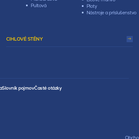
Pultová
Ploty
Nástroje a príslušenstvo
CIHLOVÉ STĚNY
a
Slovník pojmov
Časté otázky
Obchod