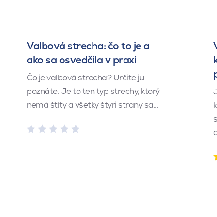
Valbová strecha: čo to je a
ako sa osvedčila v praxi
Čo je valbová strecha? Určite ju
poznáte. Je to ten typ strechy, ktorý
J
nemá štíty a všetky štyri strany sa…
k
s