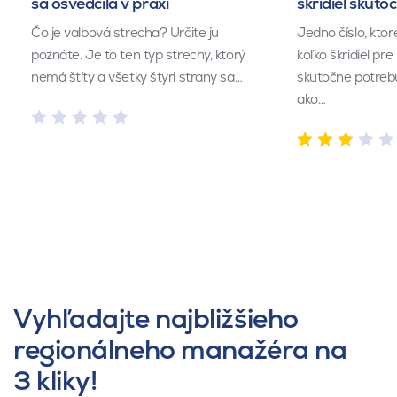
sa osvedčila v praxi
škridiel skuto
Čo je valbová strecha? Určite ju
Jedno číslo, kto
poznáte. Je to ten typ strechy, ktorý
koľko škridiel pr
nemá štíty a všetky štyri strany sa…
skutočne potrebu
ako…
Vyhľadajte najbližšieho
regionálneho manažéra na
3 kliky!