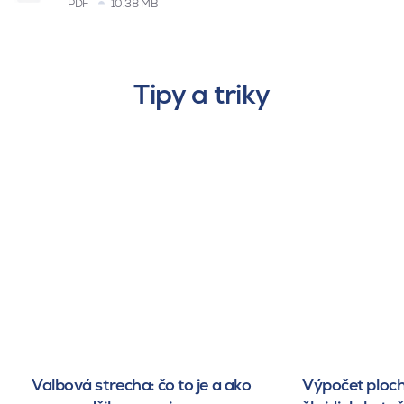
PDF
10.38 MB
Tipy a triky
Valbová strecha: čo to je a ako
Výpočet ploch