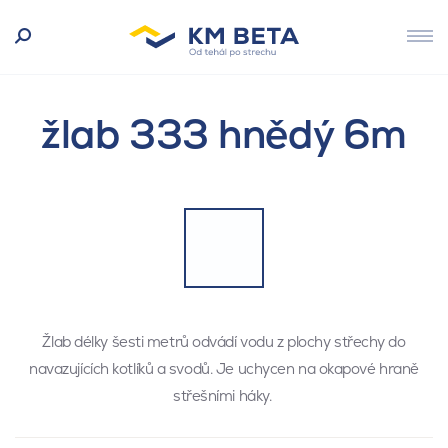
žlab 333 hnědý 6m
Žlab délky šesti metrů odvádí vodu z plochy střechy do
navazujících kotlíků a svodů. Je uchycen na okapové hraně
střešními háky.